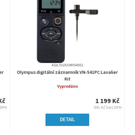
Kód: DIZAOMV54051
Průměrné
er
Olympus digitální záznamník VN-541PC Lavalier
hodnocení
Kit
produktu
Vyprodáno
je
0,0
Kč
1 199 Kč
z
 DPH
991 Kč bez DPH
5
ná
Měrná
hvězdiček.
:
cena:
DETAIL