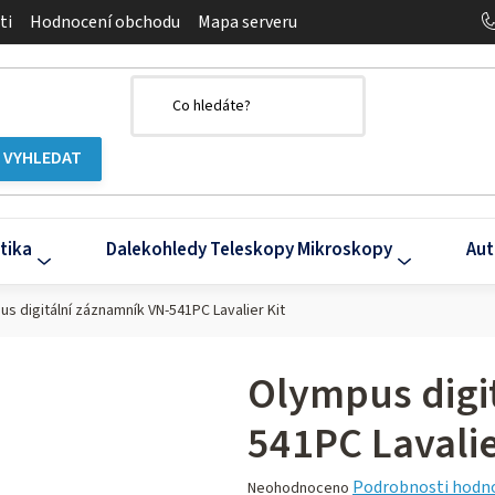
ti
Hodnocení obchodu
Mapa serveru
tika
Dalekohledy Teleskopy Mikroskopy
Aut
s digitální záznamník VN-541PC Lavalier Kit
Olympus digi
541PC Lavalie
Průměrné
Podrobnosti hodn
Neohodnoceno