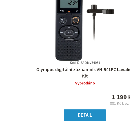
Kód: DIZAOMV54051
Průměrné
Olympus digitální záznamník VN-541PC Lavali
hodnocení
Kit
produktu
Vyprodáno
je
0,0
1 199 
z
991 Kč bez
5
Měr
hvězdiček.
cena
DETAIL