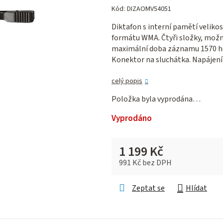
hodnocení
Kód:
DIZAOMV54051
produktu
Diktafon s interní pamětí velikost
je
formátu WMA. Čtyři složky, možno
0,0
maximální doba záznamu 1570 hod
z 5
Konektor na sluchátka. Napájení
hvězdiček.
celý popis
Položka byla vyprodána…
Vyprodáno
1 199 Kč
991 Kč bez DPH
Měrná cena:
Zeptat se
Hlídat