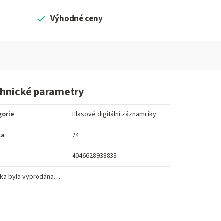
Výhodné ceny
hnické parametry
gorie
Hlasové digitální záznamníky
ka
24
4046628938833
ka byla vyprodána…