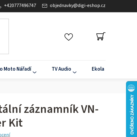
+420777496747
objednavky
@
digi-eshop.cz
NÁKUPNÍ
KOŠÍK
o Moto Nářadí
TV Audio
Ekola
Klima
tální záznamník VN-
r Kit
ocení