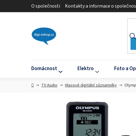
Přejít
O společnosti
Kontakty a informace o společnos
na
obsah
Domácnost
Elektro
Foto a Op
Domů
TV Audio
Hlasové digitální záznamníky
Olympu