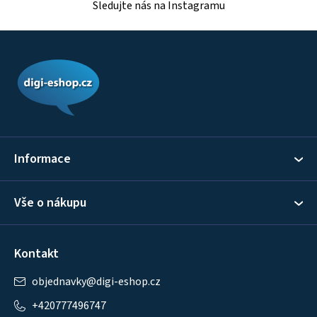
Sledujte nás na Instagramu
Z
á
p
a
t
í
Informace
Vše o nákupu
Kontakt
objednavky
@
digi-eshop.cz
+420777496747