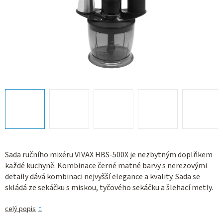
Sada ručního mixéru VIVAX HBS-500X je nezbytným doplňkem
každé kuchyně. Kombinace černé matné barvy s nerezovými
detaily dává kombinaci nejvyšší elegance a kvality. Sada se
skládá ze sekáčku s miskou, tyčového sekáčku a šlehací metly.
celý popis