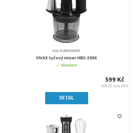
Kód: ELMIVIXXXX07
Průměrné
VIVAX tyčový mixer HBS-500X
hodnocení
Skladem
produktu
je
599 Kč
0,0
495 Kč bez DPH
z
Měrná
5
cena:
DETAIL
hvězdiček.