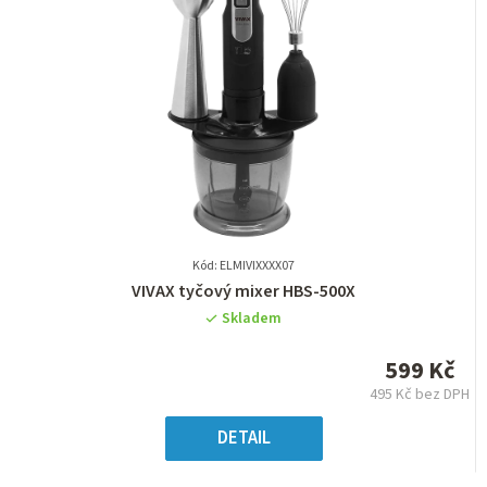
Kód: ELMIVIXXXX07
Průměrné
VIVAX tyčový mixer HBS-500X
hodnocení
Skladem
produktu
je
599 Kč
0,0
495 Kč bez DPH
z
Měrná
5
cena:
DETAIL
hvězdiček.