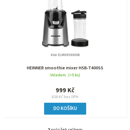
Kód:
ELMIHEXXXX08
HEINNER smoothie mixer HSB-T400SS
Skladem
(>5 ks)
999 Kč
826 Kč bez DPH
DO KOŠÍKU
2
položek celkem