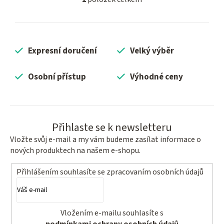
O
v
l
á
Expresní doručení
Velký výběr
d
a
c
Osobní přístup
Výhodné ceny
í
p
r
v
Přihlaste se k newsletteru
k
Vložte svůj e-mail a my vám budeme zasílat informace o
y
nových produktech na našem e-shopu.
v
ý
Přihlášením souhlasíte se
zpracovaním osobních údajů
p
i
s
Vložením e-mailu souhlasíte s
u