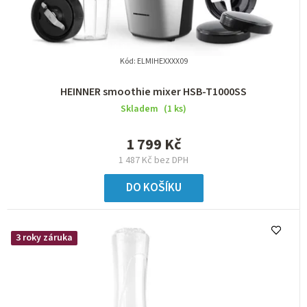
u
k
t
Kód:
ELMIHEXXXX09
ů
HEINNER smoothie mixer HSB-T1000SS
Skladem
(1 ks)
1 799 Kč
1 487 Kč bez DPH
DO KOŠÍKU
3 roky záruka