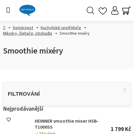
Přejít
na
obsah
Hledat
NÁ
KO
Domů
Domácnost
Kuchyňské spotřebiče
Mikséry, šlehače, struhadla
Smoothie mixéry
Smoothie mixéry
V
ý
p
i
s
Nejprodávanější
p
r
HEINNER smoothie mixer HSB-
o
T1000SS
1 799 Kč
d
Skladem