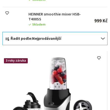
u
k
HEINNER smoothie mixer HSB-
t
T400SS
ů
999 Kč
Skladem
Ř
Řadit podle:
Nejprodávanější
a
z
e
3 roky záruka
n
í
p
r
o
d