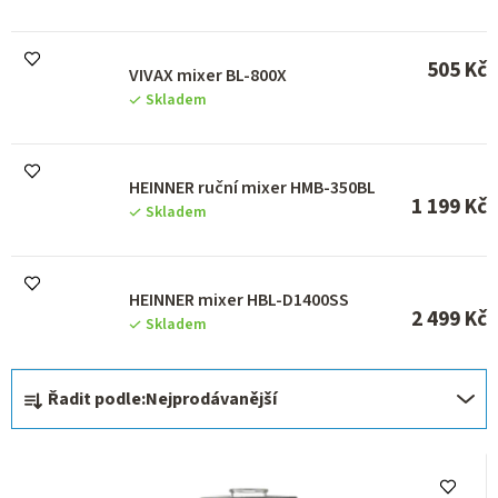
u
k
t
505 Kč
VIVAX mixer BL-800X
ů
Skladem
HEINNER ruční mixer HMB-350BL
1 199 Kč
Skladem
HEINNER mixer HBL-D1400SS
2 499 Kč
Skladem
Ř
Řadit podle:
Nejprodávanější
a
z
e