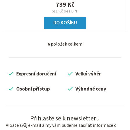
739 Kč
611 Kč bez DPH
DO KOŠÍKU
6
položek celkem
O
v
l
á
Expresní doručení
Velký výběr
d
a
c
Osobní přístup
Výhodné ceny
í
p
r
v
Přihlaste se k newsletteru
k
Vložte svůj e-mail a my vám budeme zasílat informace o