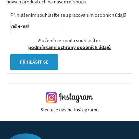
y
nových produktech na našem e-shopu.
v
ý
Přihlášením souhlasíte se
zpracovaním osobních údajů
p
i
s
Vložením e-mailu souhlasíte s
u
podmínkami ochrany osobních údajů
PŘIHLÁSIT SE
Sledujte nás na Instagramu
Z
á