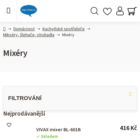
Přejít
na
obsah
Hledat
NÁ
KO
Domů
Domácnost
Kuchyňské spotřebiče
Mikséry, šlehače, struhadla
Mixéry
Mixéry
V
ý
p
i
s
Nejprodávanější
p
r
416 Kč
VIVAX mixer BL-601B
o
Skladem
d