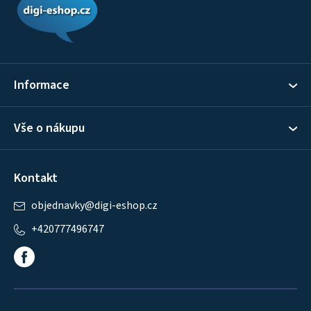
p
a
t
í
Informace
Vše o nákupu
Kontakt
objednavky
@
digi-eshop.cz
+420777496747