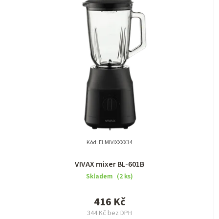
n
í
p
r
o
d
u
k
t
Kód:
ELMIVIXXXX14
ů
VIVAX mixer BL-601B
Skladem
(2 ks)
416 Kč
344 Kč bez DPH