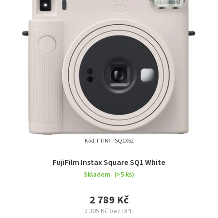
Kód:
FTINFTSQ1X52
FujiFilm Instax Square SQ1 White
Skladem
(>5 ks)
2 789 Kč
2 305 Kč bez DPH