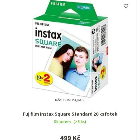
Kód:
FTINFISQ6X50
Fujifilm Instax Square Standard 20 ks fotek
Skladem
(>5 ks)
499 Kč