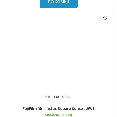
DO KOŠÍKU
Kód:
FTINFISQUA57
FujiFilm film Instax Square Sunset WW1
Skladem
(>5 ks)