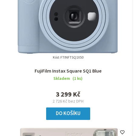
Kód:
FTINFTSQ1X50
FujiFilm Instax Square SQ1 Blue
Skladem
(1 ks)
3 299 Kč
2 726 Kč bez DPH
DO KOŠÍKU