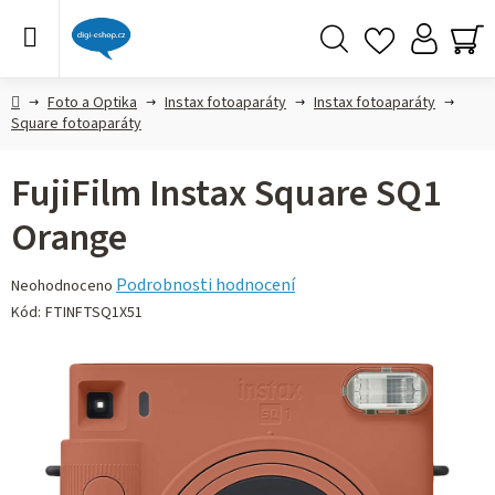
Přejít
na
obsah
Hledat
NÁ
KO
Domů
Foto a Optika
Instax fotoaparáty
Instax fotoaparáty
Square fotoaparáty
FujiFilm Instax Square SQ1
Orange
Průměrné
Podrobnosti hodnocení
Neohodnoceno
hodnocení
Kód:
FTINFTSQ1X51
produktu
je
0,0
z 5
hvězdiček.