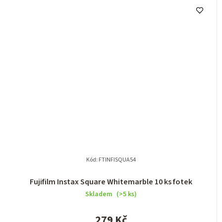
Kód:
FTINFISQUA54
Fujifilm Instax Square Whitemarble 10 ks fotek
Skladem
(>5 ks)
279 Kč