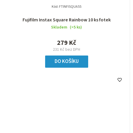
Kód:
FTINFISQUA55
Fujifilm Instax Square Rainbow 10 ks fotek
Skladem
(>5 ks)
279 Kč
231 Kč bez DPH
DO KOŠÍKU