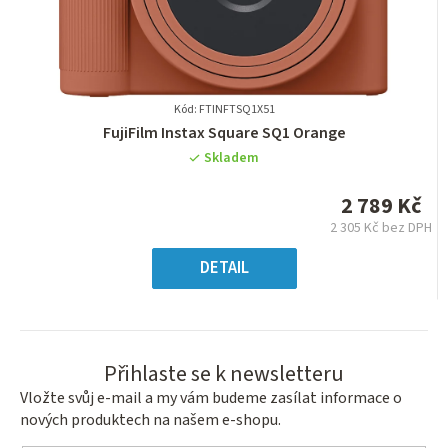
Kód: FTINFTSQ1X51
Průměrné
FujiFilm Instax Square SQ1 Orange
hodnocení
Skladem
produktu
je
2 789 Kč
0,0
2 305 Kč bez DPH
z
Měrná
5
cena:
DETAIL
hvězdiček.
Přihlaste se k newsletteru
Vložte svůj e-mail a my vám budeme zasílat informace o
nových produktech na našem e-shopu.