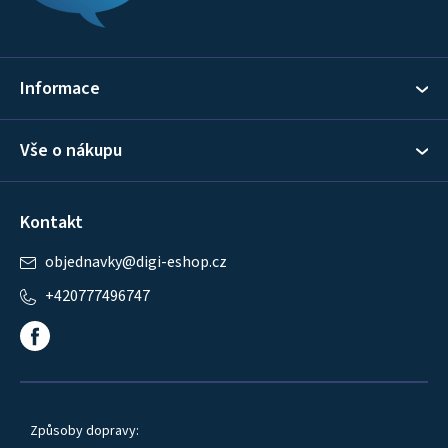
a
t
í
Informace
Vše o nákupu
Kontakt
objednavky
@
digi-eshop.cz
+420777496747
Způsoby dopravy: