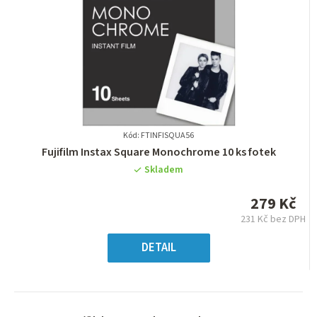
Kód: FTINFISQUA56
Průměrné
Fujifilm Instax Square Monochrome 10 ks fotek
hodnocení
Skladem
produktu
je
279 Kč
0,0
231 Kč bez DPH
z
Měrná
5
cena:
DETAIL
hvězdiček.