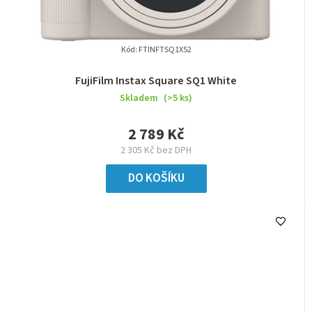
Kód:
FTINFTSQ1X52
FujiFilm Instax Square SQ1 White
Skladem
(>5 ks)
2 789 Kč
2 305 Kč bez DPH
DO KOŠÍKU