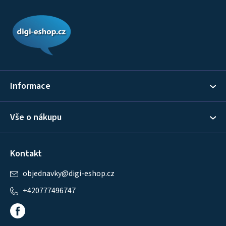
Z
á
p
a
t
í
Informace
Vše o nákupu
Kontakt
objednavky
@
digi-eshop.cz
+420777496747