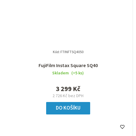
Kód:
FTINFTSQ4050
FujiFilm Instax Square SQ40
Skladem
(>5 ks)
3 299 Kč
2 726 Kč bez DPH
DO KOŠÍKU