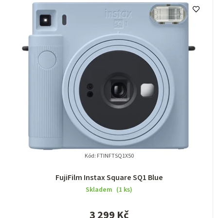
Kód:
FTINFTSQ1X50
FujiFilm Instax Square SQ1 Blue
Skladem
(1 ks)
3 299 Kč