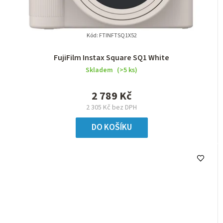
Kód:
FTINFTSQ1X52
FujiFilm Instax Square SQ1 White
Skladem
(>5 ks)
2 789 Kč
2 305 Kč bez DPH
DO KOŠÍKU