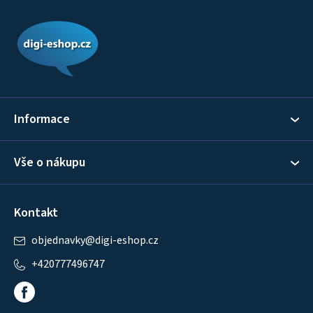
Z
á
p
a
t
í
Informace
Vše o nákupu
Kontakt
objednavky
@
digi-eshop.cz
+420777496747