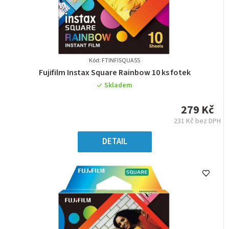
Kód: FTINFISQUA55
Průměrné
Fujifilm Instax Square Rainbow 10 ks fotek
hodnocení
Skladem
produktu
je
279 Kč
0,0
231 Kč bez DPH
z
Měrná
5
cena:
DETAIL
hvězdiček.