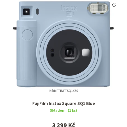
Kód:
FTINFTSQ1X50
FujiFilm Instax Square SQ1 Blue
Skladem
(1 ks)
3 299 Kč