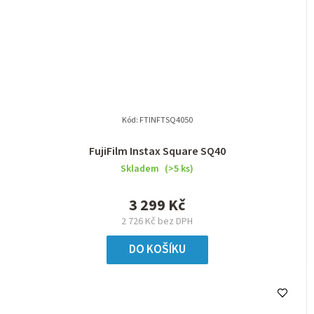
Kód:
FTINFTSQ4050
FujiFilm Instax Square SQ40
Skladem
(>5 ks)
3 299 Kč
2 726 Kč bez DPH
DO KOŠÍKU