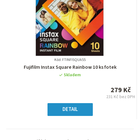
Kód: FTINFISQUA55
Průměrné
Fujifilm Instax Square Rainbow 10 ks fotek
hodnocení
Skladem
produktu
je
279 Kč
0,0
231 Kč bez DPH
z
Měrná
5
cena:
DETAIL
hvězdiček.