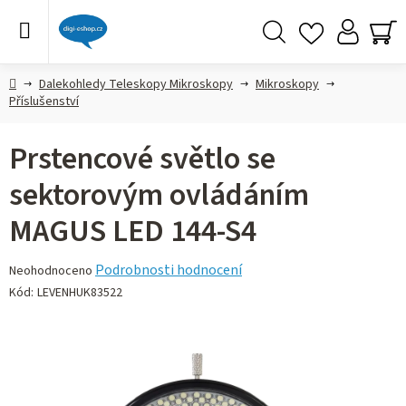
Přejít
na
obsah
Hledat
NÁ
KO
Domů
Dalekohledy Teleskopy Mikroskopy
Mikroskopy
Příslušenství
Prstencové světlo se
sektorovým ovládáním
MAGUS LED 144-S4
Průměrné
Podrobnosti hodnocení
Neohodnoceno
hodnocení
Kód:
LEVENHUK83522
produktu
je
0,0
z 5
hvězdiček.