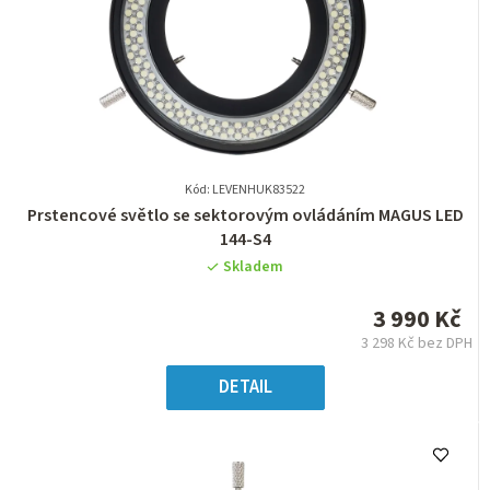
Kód: LEVENHUK83522
Průměrné
Prstencové světlo se sektorovým ovládáním MAGUS LED
hodnocení
144-S4
produktu
Skladem
je
0,0
3 990 Kč
z
3 298 Kč bez DPH
5
Měrná
hvězdiček.
cena:
DETAIL