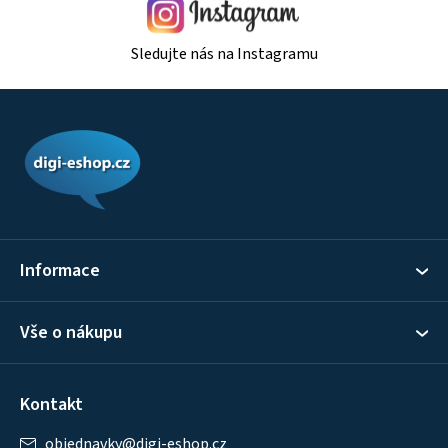
Sledujte nás na Instagramu
Z
á
p
a
t
í
Informace
Vše o nákupu
Kontakt
objednavky
@
digi-eshop.cz