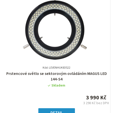
Kód: LEVENHUK83522
Průměrné
Prstencové světlo se sektorovým ovládáním MAGUS LED
hodnocení
144-S4
produktu
Skladem
je
0,0
3 990 Kč
z
3 298 Kč bez DPH
5
Měrná
hvězdiček.
cena: