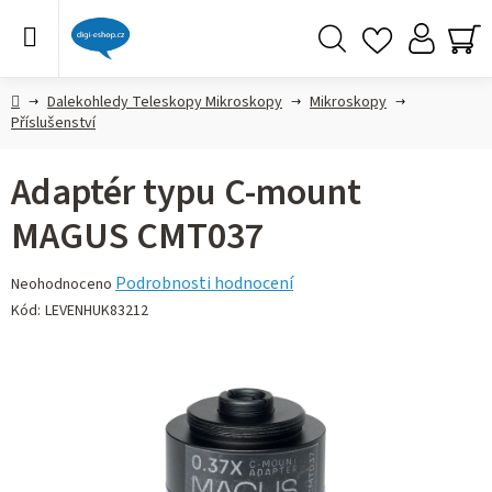
Přejít
na
obsah
Hledat
NÁ
KO
Domů
Dalekohledy Teleskopy Mikroskopy
Mikroskopy
Příslušenství
Adaptér typu C-mount
MAGUS CMT037
Průměrné
Podrobnosti hodnocení
Neohodnoceno
hodnocení
Kód:
LEVENHUK83212
produktu
je
0,0
z 5
hvězdiček.