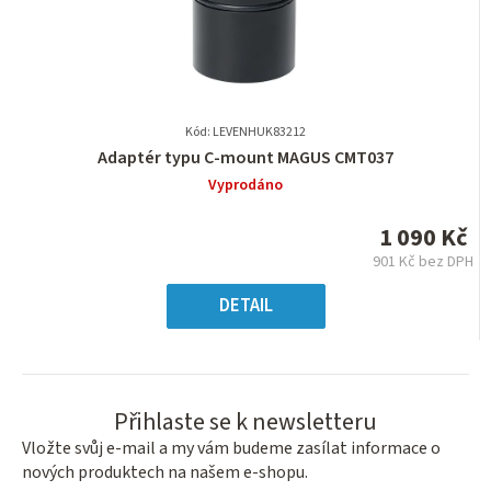
Kód: LEVENHUK83212
Průměrné
Adaptér typu C-mount MAGUS CMT037
hodnocení
Vyprodáno
produktu
je
1 090 Kč
0,0
901 Kč bez DPH
z
Měrná
5
cena:
DETAIL
hvězdiček.
Přihlaste se k newsletteru
Vložte svůj e-mail a my vám budeme zasílat informace o
nových produktech na našem e-shopu.