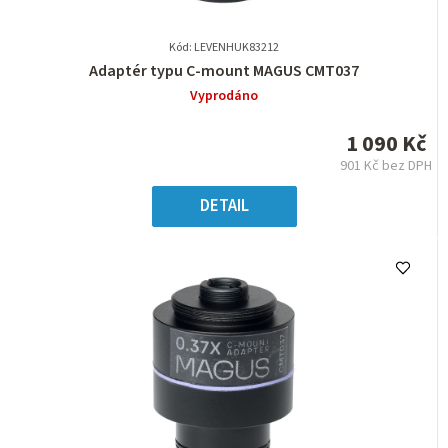
Kód: LEVENHUK83212
Průměrné
Adaptér typu C-mount MAGUS CMT037
hodnocení
Vyprodáno
produktu
je
1 090 Kč
0,0
901 Kč bez DPH
z
Měrná
5
cena:
DETAIL
hvězdiček.