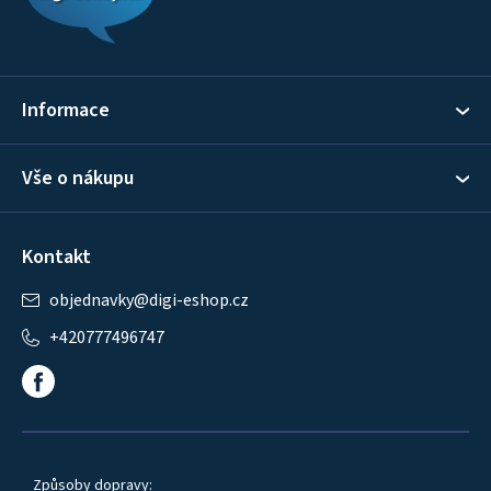
a
t
í
Informace
Vše o nákupu
Kontakt
objednavky
@
digi-eshop.cz
+420777496747
Způsoby dopravy: