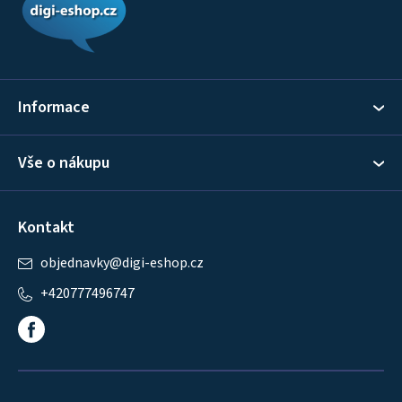
p
a
t
í
Informace
Vše o nákupu
Kontakt
objednavky
@
digi-eshop.cz
+420777496747