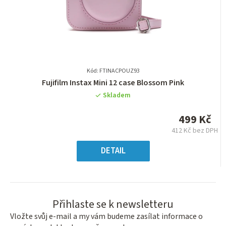
Kód: FTINACPOUZ93
Průměrné
Fujifilm Instax Mini 12 case Blossom Pink
hodnocení
Skladem
produktu
je
499 Kč
0,0
412 Kč bez DPH
z
Měrná
5
cena:
DETAIL
hvězdiček.
Přihlaste se k newsletteru
Vložte svůj e-mail a my vám budeme zasílat informace o