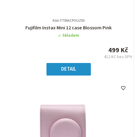
Kód: FTINACPOUZ93
Průměrné
Fujifilm Instax Mini 12 case Blossom Pink
hodnocení
Skladem
produktu
je
499 Kč
0,0
412 Kč bez DPH
z
Měrná
5
cena:
DETAIL
hvězdiček.