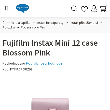
Přejít
na
obsah
Hledat
NÁ
KO
Domů
Foto a Optika
Instax fotoaparáty
Instax příslušenství
Pouzdra
Pouzdra pro Mini
Fujifilm Instax Mini 12 case
Blossom Pink
Průměrné
Podrobnosti hodnocení
Neohodnoceno
hodnocení
Kód:
FTINACPOUZ93
produktu
je
0,0
z 5
hvězdiček.