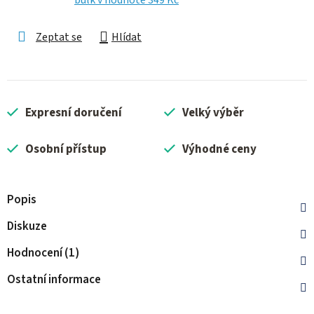
bulk
v hodnotě 349 Kč
Zeptat se
Hlídat
Expresní doručení
Velký výběr
Osobní přístup
Výhodné ceny
Popis
Diskuze
Hodnocení (1)
Ostatní informace