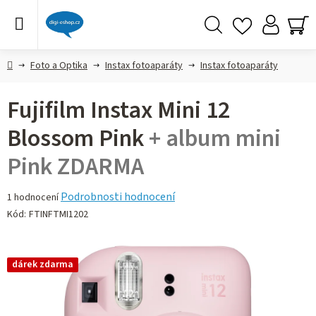
Přejít
na
obsah
Hledat
NÁ
KO
Domů
Foto a Optika
Instax fotoaparáty
Instax fotoaparáty
Fujifilm Instax Mini 12
Blossom Pink
+ album mini
Pink ZDARMA
Průměrné
Podrobnosti hodnocení
1 hodnocení
hodnocení
Kód:
FTINFTMI1202
produktu
je
5,0
dárek zdarma
z 5
hvězdiček.