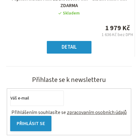
hodnocení
ZDARMA
produktu
Skladem
je
5,0
1 979 Kč
z
1 636 Kč bez DPH
5
Měrná
hvězdiček.
cena:
DETAIL
Přihlaste se k newsletteru
Přihlášením souhlasíte se
zpracovaním osobních údajů
PŘIHLÁSIT SE