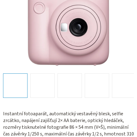
Instantní fotoaparát, automatický vestavěný blesk, selfie
zrcátko, napájení zajišťují 2× AA baterie, optický hledáček,
rozměry tisknutelné fotografie 86 × 54 mm (V×Š), minimální
čas závěrky 1/250 s, maximální čas závěrky 1/2 s, hmotnost 310