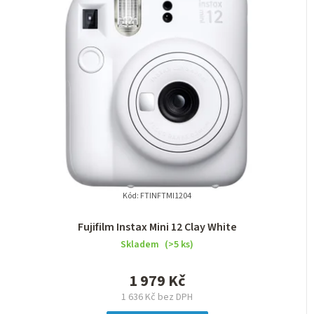
Kód:
FTINFTMI1204
Fujifilm Instax Mini 12 Clay White
Skladem
(>5 ks)
1 979 Kč
1 636 Kč bez DPH