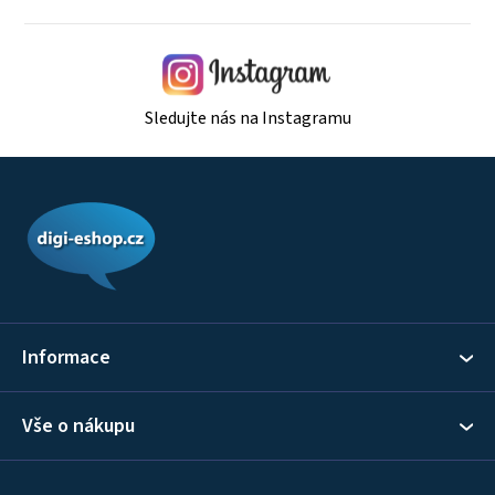
Sledujte nás na Instagramu
Z
á
p
a
t
í
Informace
Vše o nákupu