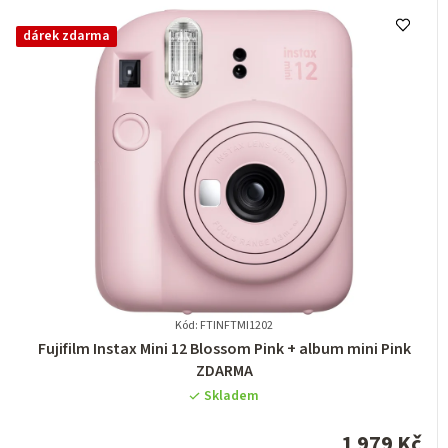
dárek zdarma
Kód: FTINFTMI1202
Průměrné
Fujifilm Instax Mini 12 Blossom Pink + album mini Pink
hodnocení
ZDARMA
produktu
Skladem
je
5,0
1 979 Kč