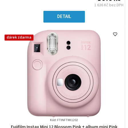
z
1 636 Kč bez DPH
5
Měrná
hvězdiček.
cena:
DETAIL
dárek zdarma
Kód: FTINFTMI1202
Průměrné
Fujifilm Instax Mini 12 Blossom Pink + album mini Pink