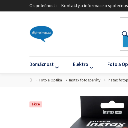
Přejít
O společnosti
Kontakty a informace o společnos
na
obsah
Domácnost
Elektro
Foto a Op
Domů
Foto a Optika
Instax fotoaparáty
Instax foto
akce