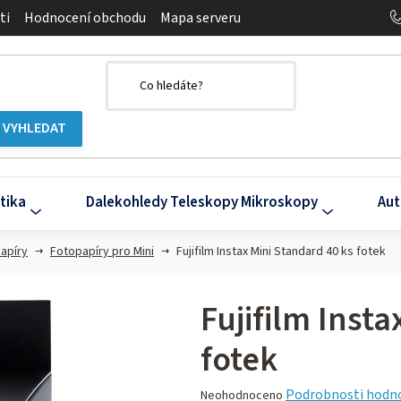
ti
Hodnocení obchodu
Mapa serveru
tika
Dalekohledy Teleskopy Mikroskopy
Aut
papíry
Fotopapíry pro Mini
Fujifilm Instax Mini Standard 40 ks fotek
Fujifilm Inst
fotek
Průměrné
Podrobnosti hodn
Neohodnoceno