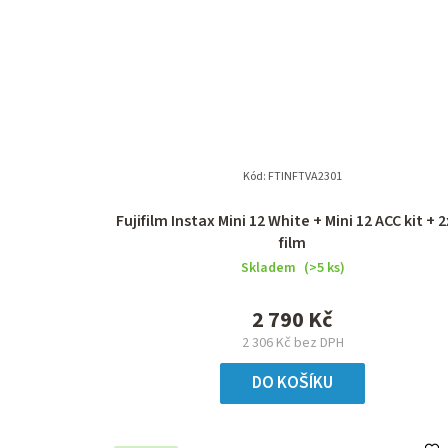
Kód:
FTINFTVA2301
Fujifilm Instax Mini 12 White + Mini 12 ACC kit + 
film
Skladem
(>5 ks)
2 790 Kč
2 306 Kč bez DPH
DO KOŠÍKU