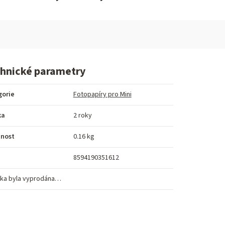
hnické parametry
gorie
Fotopapíry pro Mini
ka
2 roky
nost
0.16 kg
8594190351612
ka byla vyprodána…