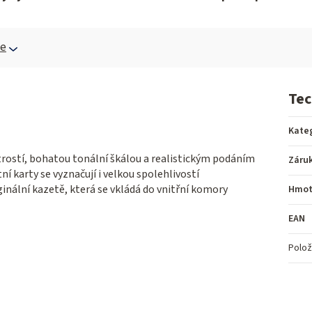
ce
Tec
Kate
trostí, bohatou tonální škálou a realistickým podáním
Záru
ní karty se vyznačují i velkou spolehlivostí
ginální kazetě, která se vkládá do vnitřní komory
Hmot
EAN
Polož