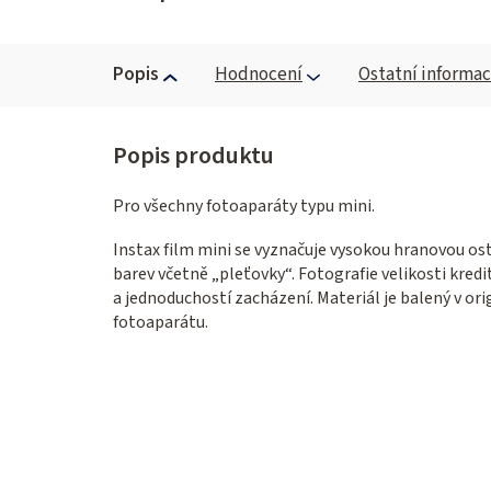
Popis
Hodnocení
Ostatní informa
Pro všechny fotoaparáty typu mini.
Instax film mini se vyznačuje vysokou hranovou os
barev včetně „pleťovky“. Fotografie velikosti kredit
a jednoduchostí zacházení. Materiál je balený v ori
fotoaparátu.