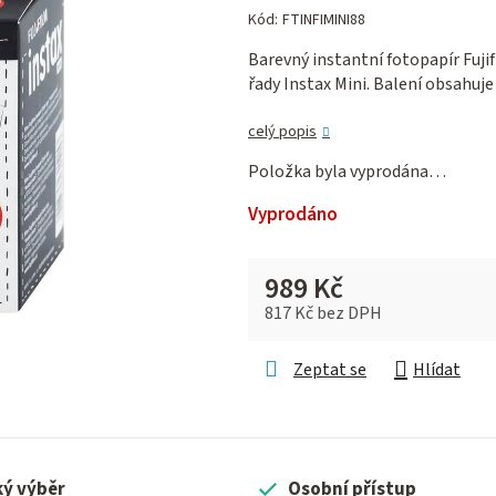
hodnocení
Kód:
FTINFIMINI88
produktu
Barevný instantní fotopapír Fuji
je
řady Instax Mini. Balení obsahu
0,0
z 5
celý popis
hvězdiček.
Položka byla vyprodána…
Vyprodáno
989 Kč
817 Kč bez DPH
Měrná cena:
Zeptat se
Hlídat
ký výběr
Osobní přístup