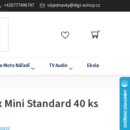
+420777496747
objednavky
@
digi-eshop.cz
NÁKUPNÍ
KOŠÍK
o Moto Nářadí
TV Audio
Ekola
Klima
ax Mini Standard 40 ks
ocení