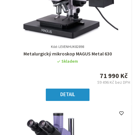
Kód: LEVENHUK82898
Průměrné
Metalurgický mikroskop MAGUS Metal 630
hodnocení
Skladem
produktu
je
71 990 Kč
0,0
59 496 Kč bez DPH
z
Měrná
5
cena:
DETAIL
hvězdiček.