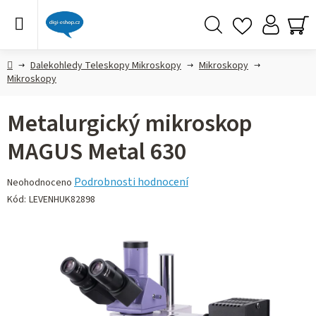
Přejít
na
obsah
Hledat
NÁ
KO
Domů
Dalekohledy Teleskopy Mikroskopy
Mikroskopy
Mikroskopy
Metalurgický mikroskop
MAGUS Metal 630
Průměrné
Podrobnosti hodnocení
Neohodnoceno
hodnocení
Kód:
LEVENHUK82898
produktu
je
0,0
z 5
hvězdiček.