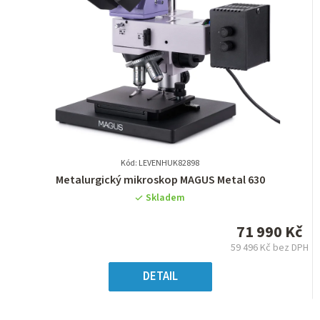
Kód: LEVENHUK82898
Průměrné
Metalurgický mikroskop MAGUS Metal 630
hodnocení
Skladem
produktu
je
71 990 Kč
0,0
59 496 Kč bez DPH
z
Měrná
5
cena:
DETAIL
hvězdiček.