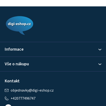
Z
á
p
a
t
í
Informace
Vše o nákupu
Kontakt
objednavky
@
digi-eshop.cz
+420777496747