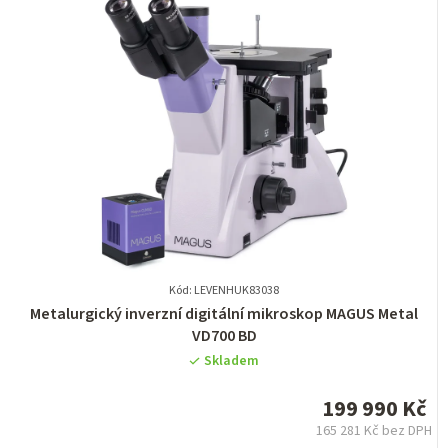
Kód: LEVENHUK83038
Průměrné
Metalurgický inverzní digitální mikroskop MAGUS Metal
hodnocení
VD700 BD
produktu
Skladem
je
0,0
199 990 Kč
z
165 281 Kč bez DPH
5