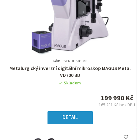
Kód: LEVENHUK83038
Průměrné
Metalurgický inverzní digitální mikroskop MAGUS Metal
hodnocení
VD700 BD
produktu
Skladem
je
0,0
199 990 Kč
z
165 281 Kč bez DPH
5
Měrná
hvězdiček.
cena:
DETAIL