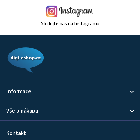
Sledujte nás na Instagramu
Z
á
p
a
t
í
Informace
Vše o nákupu
Kontakt