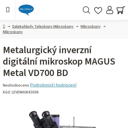
Přejít
na
obsah
Hledat
NÁ
KO
Domů
Dalekohledy Teleskopy Mikroskopy
Mikroskopy
Mikroskopy
Metalurgický inverzní
digitální mikroskop MAGUS
Metal VD700 BD
Průměrné
Podrobnosti hodnocení
Neohodnoceno
hodnocení
Kód:
LEVENHUK83038
produktu
je
0,0
z 5
hvězdiček.