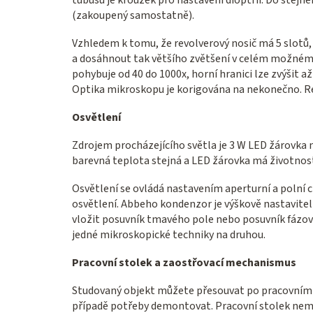
tubusu je kroužek pro nastavení dioptrií. Do stej
(zakoupený samostatně).
Vzhledem k tomu, že revolverový nosič má 5 slotů, 
a dosáhnout tak většího zvětšení v celém možném 
pohybuje od 40 do 1000x, horní hranici lze zvýšit a
Optika mikroskopu je korigována na nekonečno. Re
Osvětlení
Zdrojem procházejícího světla je 3 W LED žárovka 
barevná teplota stejná a LED žárovka má životnost
Osvětlení se ovládá nastavením aperturní a polní 
osvětlení. Abbeho kondenzor je výškově nastaviteln
vložit posuvník tmavého pole nebo posuvník fázové
jedné mikroskopické techniky na druhou.
Pracovní stolek a zaostřovací mechanismus
Studovaný objekt můžete přesouvat po pracovním 
případě potřeby demontovat. Pracovní stolek nemá