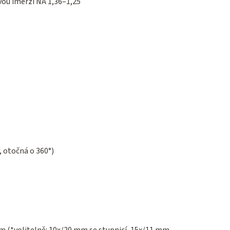
ou imerzí NA 1,36–1,25
 otočná o 360°)