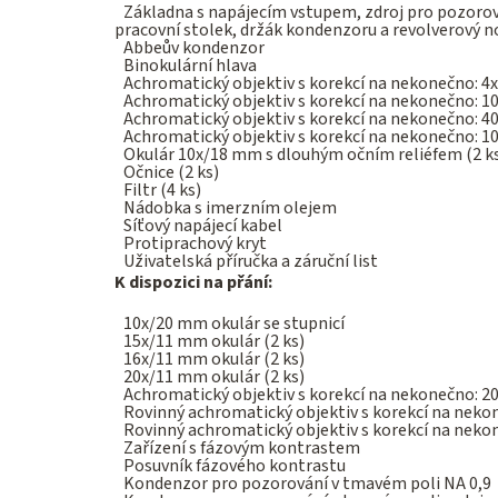
Základna s napájecím vstupem, zdroj pro pozorov
pracovní stolek, držák kondenzoru a revolverový n
Abbeův kondenzor
Binokulární hlava
Achromatický objektiv s korekcí na nekonečno: 4x
Achromatický objektiv s korekcí na nekonečno: 10
Achromatický objektiv s korekcí na nekonečno: 4
Achromatický objektiv s korekcí na nekonečno: 10
Okulár 10x/18 mm s dlouhým očním reliéfem (2 k
Očnice (2 ks)
Filtr (4 ks)
Nádobka s imerzním olejem
Síťový napájecí kabel
Protiprachový kryt
Uživatelská příručka a záruční list
K dispozici na přání:
10x/20 mm okulár se stupnicí
15x/11 mm okulár (2 ks)
16x/11 mm okulár (2 ks)
20x/11 mm okulár (2 ks)
Achromatický objektiv s korekcí na nekonečno: 20
Rovinný achromatický objektiv s korekcí na neko
Rovinný achromatický objektiv s korekcí na neko
Zařízení s fázovým kontrastem
Posuvník fázového kontrastu
Kondenzor pro pozorování v tmavém poli NA 0,9