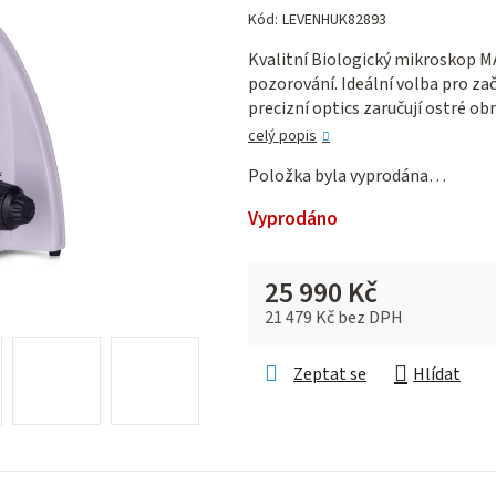
hodnocení
Kód:
LEVENHUK82893
produktu
Kvalitní Biologický mikroskop M
je
pozorování. Ideální volba pro zač
0,0
precizní optics zaručují ostré obr
z 5
hvězdiček.
celý popis
Položka byla vyprodána…
Vyprodáno
25 990 Kč
21 479 Kč bez DPH
Měrná cena:
Zeptat se
Hlídat