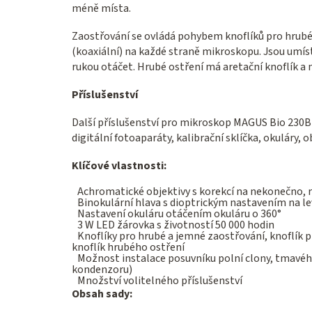
méně místa.
Zaostřování se ovládá pohybem knoflíků pro hrubé 
(koaxiální) na každé straně mikroskopu. Jsou umís
rukou otáčet. Hrubé ostření má aretační knoflík a n
Příslušenství
Další příslušenství pro mikroskop MAGUS Bio 230B
digitální fotoaparáty, kalibrační sklíčka, okuláry, o
Klíčové vlastnosti:
Achromatické objektivy s korekcí na nekonečno, re
Binokulární hlava s dioptrickým nastavením na l
Nastavení okuláru otáčením okuláru o 360°
3 W LED žárovka s životností 50 000 hodin
Knoflíky pro hrubé a jemné zaostřování, knoflík 
knoflík hrubého ostření
Možnost instalace posuvníku polní clony, tmavéh
kondenzoru)
Množství volitelného příslušenství
Obsah sady: