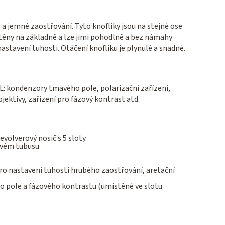
a jemné zaostřování. Tyto knoflíky jsou na stejné ose
těny na základně a lze jimi pohodlně a bez námahy
astavení tuhosti. Otáčení knoflíku je plynulé a snadné.
L: kondenzory tmavého pole, polarizační zařízení,
bjektivy, zařízení pro fázový kontrast atd.
volverový nosič s 5 sloty
evém tubusu
pro nastavení tuhosti hrubého zaostřování, aretační
o pole a fázového kontrastu (umístěné ve slotu