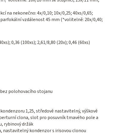
mm (*volitelně: 10x/20 mm se stupnicí, 15x/11 mm,
cí na nekonečno: 4x/0,10; 10x/0,25; 40xs/0,65;
 parfokální vzdálenost 45 mm (*volitelně: 20x/0,40;
40xs); 0,36 (100xs); 2,61/8,80 (20x); 0,46 (60хs)
 bez polohovacího stojanu
kondenzoru 1,25, středově nastavitelný, výškově
aperturní clona, slot pro posuvník tmavého pole a
, rybinový držák
a, nastavitelný kondenzor s irisovou clonou