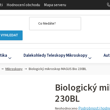
ti
Hodnocení obchodu
Mapa serveru
tika
Dalekohledy Teleskopy Mikroskopy
Aut
Mikroskopy
Biologický mikroskop MAGUS Bio 230BL
Biologický m
230BL
Průměrné
Podrobnosti hodn
Neohodnoceno