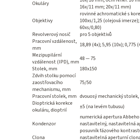
10x/18 mm, oční reliéf: 10 
Okuláry
16x/11 mm; 20x/11 mm)
rovinné achromatické s korek
Objektivy
100xs/1,25 (olejová imerze);
60xs/0,80)
Revolverový nosič
pro 5 objektivů
Pracovní vzdálenost,
18,89 (4x); 5,95 (10x); 0,775 (
mm
Mezipupilární
48 — 75
vzdálenost (IPD), mm
Stolek, mm
180x150
Zdvih stolku pomocí
zaostřovacího
75/50
mechanismu, mm
Pracovní stolek, mm
dvouosý mechanický stolek,
Dioptrická korekce
±5 (na levém tubusu)
okuláru, dioptrií
numerická apertura Abbeho 
Kondenzor
nastavitelný, nastavitelná 
posuvník fázového kontrastu
Clona
nastavitelná aperturní clon