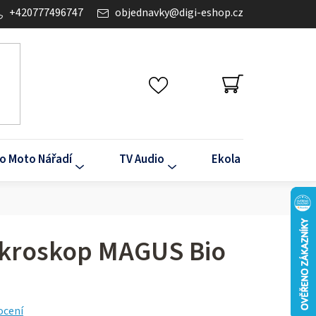
+420777496747
objednavky
@
digi-eshop.cz
NÁKUPNÍ
KOŠÍK
o Moto Nářadí
TV Audio
Ekola
Klima
ikroskop MAGUS Bio
ocení