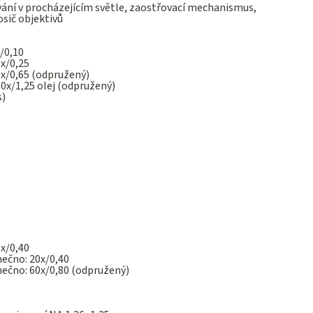
ání v procházejícím světle, zaostřovací mechanismus,
osič objektivů
/0,10
x/0,25
0x/0,65 (odpružený)
0x/1,25 olej (odpružený)
s)
x/0,40
nečno: 20х/0,40
nečno: 60x/0,80 (odpružený)