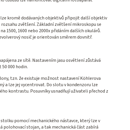
ného tubusu lze namontovat digitální fotoaparát
lze kromě dodávaných objektivů připojit další objektiv
rozsahu zvětšení. Základní zvětšení mikroskopu se
ž na 1500, 1600 nebo 2000x přidáním dalších okulárů.
volverový nosič je orientován směrem dovnitř.
napájena ze sítě. Nastavením jasu osvětlení zůstává
 50 000 hodin.
clony, tzn. že existuje možnost nastavení Köhlerova
ý a lze jej vycentrovat. Do slotu v kondenzoru lze
ho kontrastu. Posuvníky usnadňují uživateli přechod z
stolku pomocí mechanického nástavce, který lze v
 polohovací stojan, a tak mechanická část zabírá