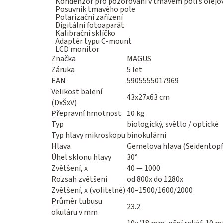
Kondenzor pro pozorování v tmavém poli s olejov
Posuvník tmavého pole
Polarizační zařízení
Digitální fotoaparát
Kalibrační sklíčko
Adaptér typu C-mount
LCD monitor
Značka
MAGUS
Záruka
5 let
EAN
5905555017969
Velikost balení
43x27x63 cm
(DxŠxV)
Přepravní hmotnost
10 kg
Typ
biologický, světlo / optické
Typ hlavy mikroskopu
binokulární
Hlava
Gemelova hlava (Seidentopf,
Úhel sklonu hlavy
30°
Zvětšení, x
40 — 1000
Rozsah zvětšení
od 800x do 1280x
Zvětšení, x (volitelné)
40–1500/1600/2000
Průměr tubusu
23.2
okuláru v mm