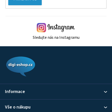
Sledujte nás na Instagramu
Z
á
p
a
t
í
Informace
Vše o nákupu