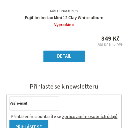
Kód: FTINACMINI59
Průměrné
Fujifilm Instax Mini 12 Clay White album
hodnocení
Vyprodáno
produktu
je
349 Kč
0,0
288 Kč bez DPH
z
Měrná
5
cena:
DETAIL
hvězdiček.
Přihlaste se k newsletteru
Přihlášením souhlasíte se
zpracovaním osobních údajů
PŘIHLÁSIT SE