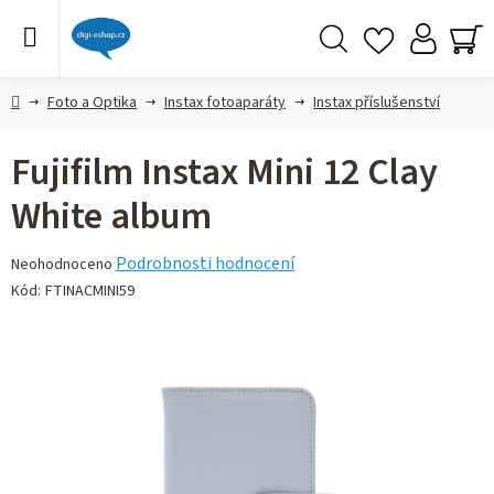
Přejít
na
obsah
Hledat
NÁ
KO
Domů
Foto a Optika
Instax fotoaparáty
Instax příslušenství
Fujifilm Instax Mini 12 Clay
White album
Průměrné
Podrobnosti hodnocení
Neohodnoceno
hodnocení
Kód:
FTINACMINI59
produktu
je
0,0
z 5
hvězdiček.