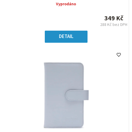
hodnocení
Vyprodáno
produktu
je
349 Kč
0,0
288 Kč bez DPH
z
Měrná
5
cena:
DETAIL
hvězdiček.