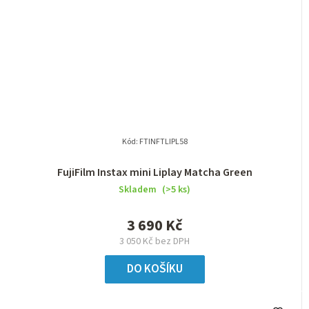
Kód:
FTINFTLIPL58
FujiFilm Instax mini Liplay Matcha Green
Skladem
(>5 ks)
3 690 Kč
3 050 Kč bez DPH
DO KOŠÍKU