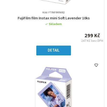
Kód: FTINFIMINI82
Průměrné
FujiFilm film Instax mini Soft Lavender 10ks
hodnocení
Skladem
produktu
je
299 Kč
0,0
247 Kč bez DPH
z
Měrná
5
cena:
DETAIL
hvězdiček.