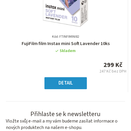
Kód: FTINFIMINI82
Průměrné
FujiFilm film Instax mini Soft Lavender 10ks
hodnocení
Skladem
produktu
je
299 Kč
0,0
247 Kč bez DPH
z
Měrná
5
cena:
DETAIL
hvězdiček.
Přihlaste se k newsletteru
Vložte svůj e-mail a my vám budeme zasílat informace o
nových produktech na našem e-shopu.