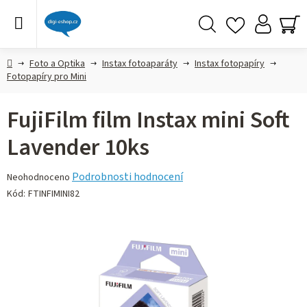
Přejít
na
obsah
Hledat
NÁ
KO
Domů
Foto a Optika
Instax fotoaparáty
Instax fotopapíry
Fotopapíry pro Mini
FujiFilm film Instax mini Soft
Lavender 10ks
Průměrné
Podrobnosti hodnocení
Neohodnoceno
hodnocení
Kód:
FTINFIMINI82
produktu
je
0,0
z 5
hvězdiček.