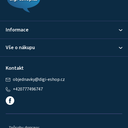
a
t
í
Informace
Vše o nákupu
Kontakt
objednavky
@
digi-eshop.cz
+420777496747
Způsoby dopravy: