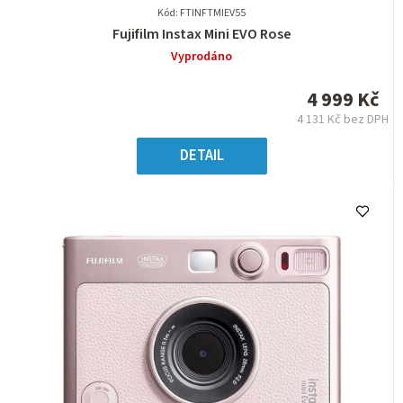
Kód: FTINFTMIEV55
Průměrné
Fujifilm Instax Mini EVO Rose
hodnocení
Vyprodáno
produktu
je
4 999 Kč
0,0
4 131 Kč bez DPH
z
Měrná
5
cena:
DETAIL
hvězdiček.