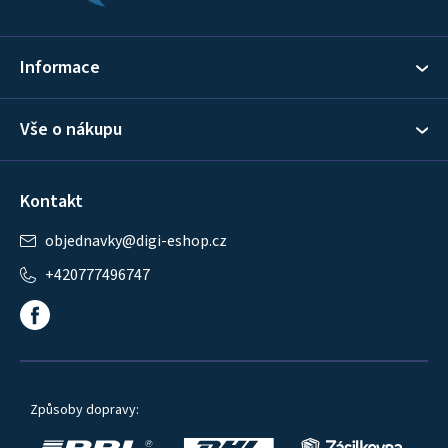
t
í
Informace
Vše o nákupu
Kontakt
objednavky
@
digi-eshop.cz
+420777496747
Způsoby dopravy: