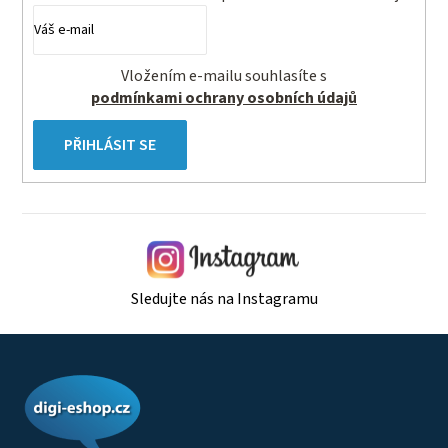
Vložením e-mailu souhlasíte s
podmínkami ochrany osobních údajů
PŘIHLÁSIT SE
Sledujte nás na Instagramu
Z
á
p
a