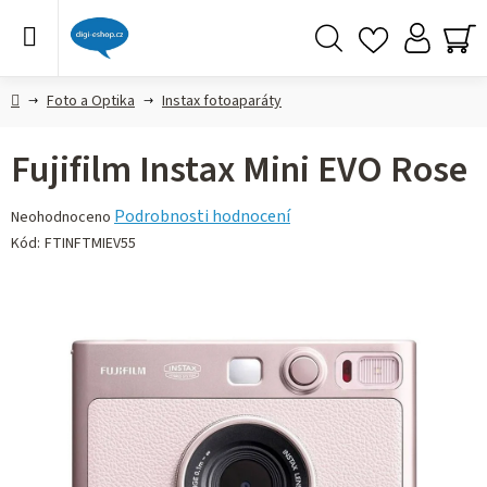
Přejít
na
obsah
Hledat
NÁ
KO
Domů
Foto a Optika
Instax fotoaparáty
Fujifilm Instax Mini EVO Rose
Průměrné
Podrobnosti hodnocení
Neohodnoceno
hodnocení
Kód:
FTINFTMIEV55
produktu
je
0,0
z 5
hvězdiček.