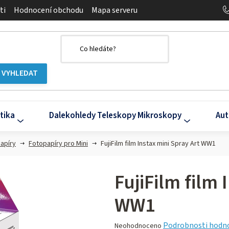
ti
Hodnocení obchodu
Mapa serveru
tika
Dalekohledy Teleskopy Mikroskopy
Aut
papíry
Fotopapíry pro Mini
FujiFilm film Instax mini Spray Art WW1
FujiFilm film 
WW1
Průměrné
Podrobnosti hodn
Neohodnoceno