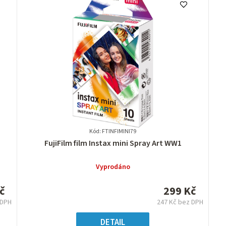
Kód: FTINFIMINI79
Průměrné
FujiFilm film Instax mini Spray Art WW1
hodnocení
produktu
Vyprodáno
je
0,0
č
299 Kč
z
 DPH
247 Kč bez DPH
5
ná
Měrná
hvězdiček.
:
cena:
DETAIL