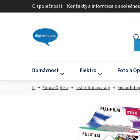
Přejít
O společnosti
Kontakty a informace o společnos
na
obsah
Domácnost
Elektro
Foto a Op
Domů
Foto a Optika
Instax fotoaparáty
Instax foto