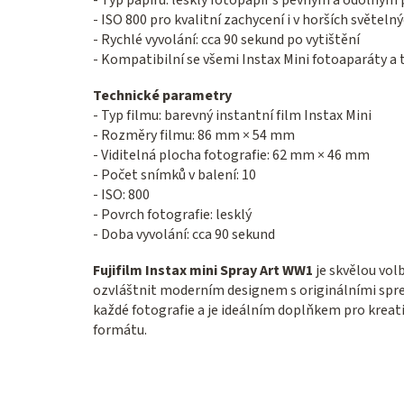
- ISO 800 pro kvalitní zachycení i v horších světe
- Rychlé vyvolání: cca 90 sekund po vytištění
- Kompatibilní se všemi Instax Mini fotoaparáty a
Technické parametry
- Typ filmu: barevný instantní film Instax Mini
- Rozměry filmu: 86 mm × 54 mm
- Viditelná plocha fotografie: 62 mm × 46 mm
- Počet snímků v balení: 10
- ISO: 800
- Povrch fotografie: lesklý
- Doba vyvolání: cca 90 sekund
Fujifilm Instax mini Spray Art WW1
je skvělou volb
ozvláštnit moderním designem s originálními sprej
každé fotografie a je ideálním doplňkem pro kreat
formátu.