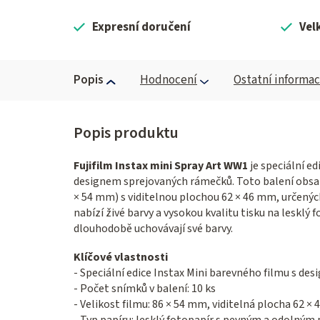
Expresní doručení
Vel
Popis
Hodnocení
Ostatní informa
Fujifilm Instax mini Spray Art WW1
je speciální e
designem sprejovaných rámečků. Toto balení obsah
× 54 mm) s viditelnou plochou 62 × 46 mm, určených
nabízí živé barvy a vysokou kvalitu tisku na leskl
dlouhodobě uchovávají své barvy.
Klíčové vlastnosti
- Speciální edice Instax Mini barevného filmu s d
- Počet snímků v balení: 10 ks
- Velikost filmu: 86 × 54 mm, viditelná plocha 62 ×
- Typ papíru: lesklý fotopapír s pevným a odolný