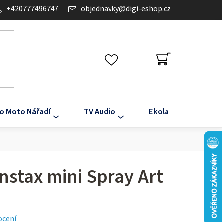
+420777496747
objednavky
@
digi-eshop.cz
NÁKUPNÍ
KOŠÍK
o Moto Nářadí
TV Audio
Ekola
Klima
Instax mini Spray Art
ocení