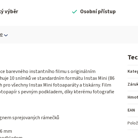
ký výběr
Osobní přístup
ce
Tec
dice barevného instantního filmu s originálním
Kate
uje 10 snímků ve standardním formátu Instax Mini (86
Záru
 pro všechny Instax Mini fotoaparáty a tiskárny. Film
ý fotopapír s pevným podkladem, díky kterému fotografie
Hmot
EAN
esignem sprejovaných rámečků
Polož
 46 mm
m podkladem