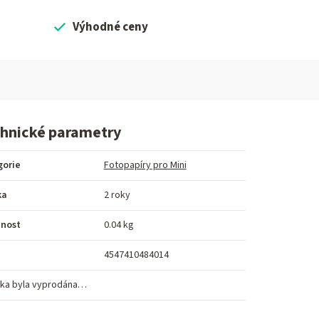
Výhodné ceny
hnické parametry
gorie
Fotopapíry pro Mini
ka
2 roky
nost
0.04 kg
4547410484014
ka byla vyprodána…