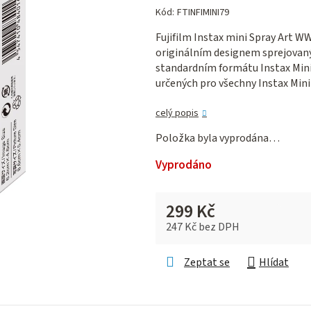
hodnocení
Kód:
FTINFIMINI79
produktu
Fujifilm Instax mini Spray Art WW
je
originálním designem sprejovaný
0,0
standardním formátu Instax Mini
z 5
určených pro všechny Instax Mini
hvězdiček.
celý popis
Položka byla vyprodána…
Vyprodáno
299 Kč
247 Kč bez DPH
Měrná cena:
Zeptat se
Hlídat