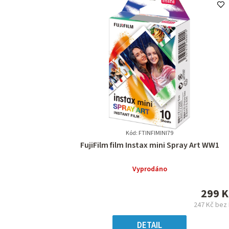
Kód: FTINFIMINI79
Průměrné
FujiFilm film Instax mini Spray Art WW1
hodnocení
produktu
Vyprodáno
je
0,0
299 K
z
247 Kč bez
5
Měr
hvězdiček.
cena
DETAIL