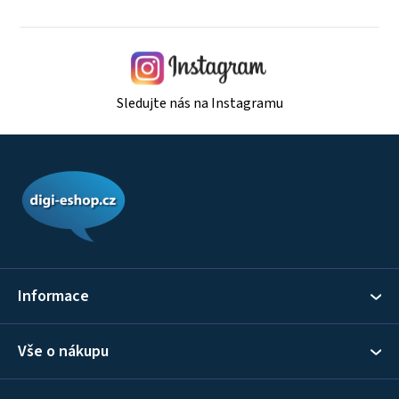
Sledujte nás na Instagramu
Z
á
p
a
t
í
Informace
Vše o nákupu