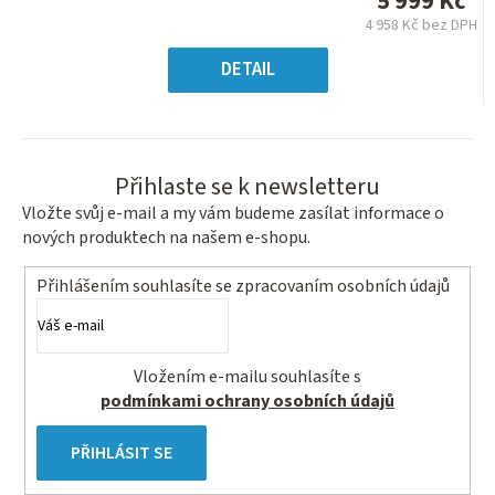
5 999 Kč
0,0
4 958 Kč bez DPH
z
Měrná
5
cena:
DETAIL
hvězdiček.
Přihlaste se k newsletteru
Vložte svůj e-mail a my vám budeme zasílat informace o
nových produktech na našem e-shopu.
Přihlášením souhlasíte se
zpracovaním osobních údajů
Vložením e-mailu souhlasíte s
podmínkami ochrany osobních údajů
PŘIHLÁSIT SE