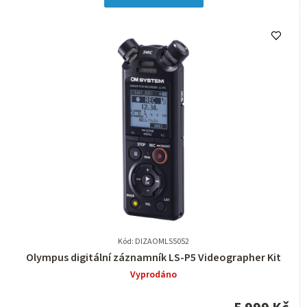
hvězdiček.
Kód: DIZAOMLS5052
Průměrné
Olympus digitální záznamník LS-P5 Videographer Kit
hodnocení
Vyprodáno
produktu
je