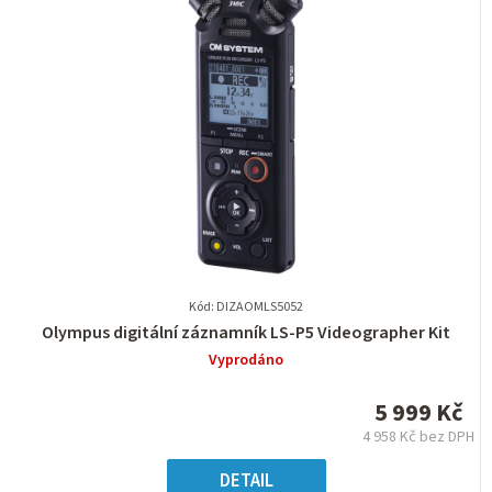
Kód: DIZAOMLS5052
Průměrné
Olympus digitální záznamník LS-P5 Videographer Kit
hodnocení
Vyprodáno
produktu
je
5 999 Kč
0,0
4 958 Kč bez DPH
z
Měrná
5
cena:
DETAIL