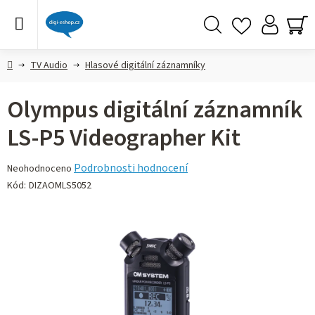
Přejít
na
obsah
Hledat
NÁ
KO
Domů
TV Audio
Hlasové digitální záznamníky
Olympus digitální záznamník
LS-P5 Videographer Kit
Průměrné
Podrobnosti hodnocení
Neohodnoceno
hodnocení
Kód:
DIZAOMLS5052
produktu
je
0,0
z 5
hvězdiček.