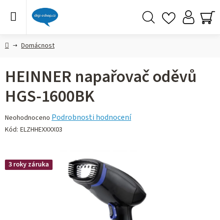
Přejít
na
obsah
Hledat
NÁ
KO
Domů
Domácnost
HEINNER napařovač oděvů
HGS-1600BK
Průměrné
Podrobnosti hodnocení
Neohodnoceno
hodnocení
Kód:
ELZHHEXXXX03
produktu
je
0,0
3 roky záruka
z 5
hvězdiček.