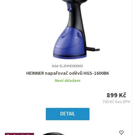
Kód: ELZHHEXXXX03
Průměrné
HEINNER napařovač oděvů HGS-1600BK
hodnocení
Není skladem
produktu
je
899 Kč
0,0
743 Kč bez DPH
z
Měrná
5
cena:
DETAIL
hvězdiček.