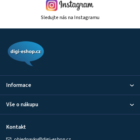
Sledujte nás na Instagramu
Z
á
p
a
t
í
Informace
Vše o nákupu
Kontakt
objednavky
@
digi-eshop.cz