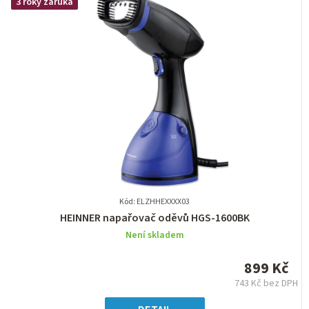
3 roky záruka
Kód: ELZHHEXXXX03
Průměrné
HEINNER napařovač oděvů HGS-1600BK
hodnocení
Není skladem
produktu
je
899 Kč
0,0
743 Kč bez DPH
z
Měrná
5
cena: