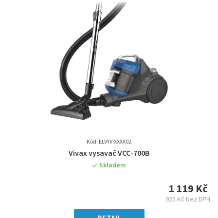
Kód: ELVYVIXXXX02
Průměrné
Vivax vysavač VCC-700B
hodnocení
Skladem
produktu
je
1 119 Kč
0,0
925 Kč bez DPH
z
Měrná
5
cena: