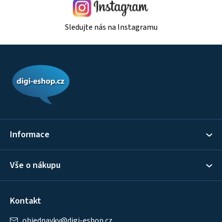
Sledujte nás na Instagramu
Z
á
p
a
t
í
Informace
Vše o nákupu
Kontakt
objednavky
@
digi-eshop.cz