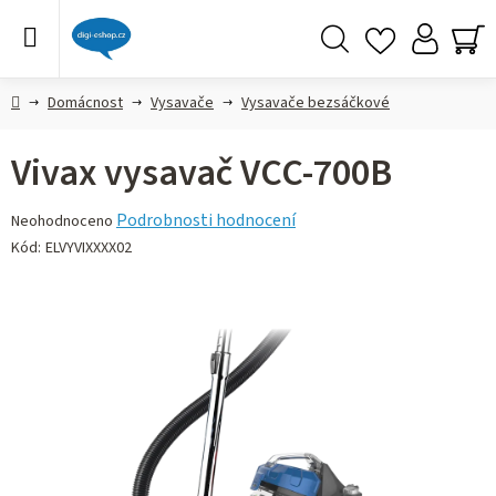
Přejít
na
obsah
Hledat
NÁ
KO
Domů
Domácnost
Vysavače
Vysavače bezsáčkové
Vivax vysavač VCC-700B
Průměrné
Podrobnosti hodnocení
Neohodnoceno
hodnocení
Kód:
ELVYVIXXXX02
produktu
je
0,0
z 5
hvězdiček.