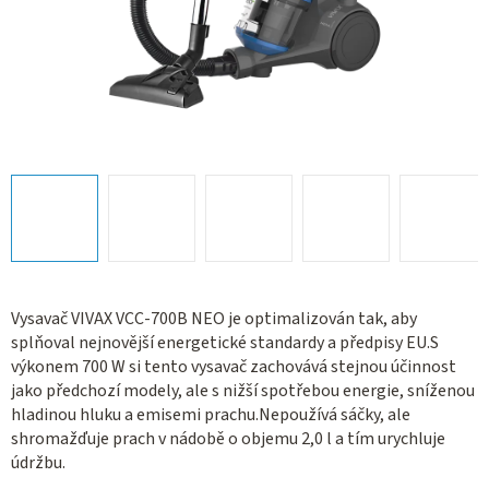
Vysavač VIVAX VCC-700B NEO je optimalizován tak, aby
splňoval nejnovější energetické standardy a předpisy EU.S
výkonem 700 W si tento vysavač zachovává stejnou účinnost
jako předchozí modely, ale s nižší spotřebou energie, sníženou
hladinou hluku a emisemi prachu.Nepoužívá sáčky, ale
shromažďuje prach v nádobě o objemu 2,0 l a tím urychluje
údržbu.