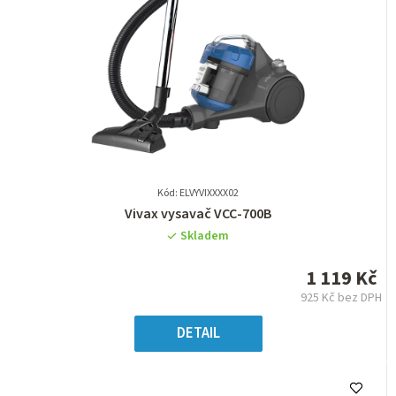
Kód: ELVYVIXXXX02
Průměrné
Vivax vysavač VCC-700B
hodnocení
Skladem
produktu
je
1 119 Kč
0,0
925 Kč bez DPH
z
Měrná
5
cena:
DETAIL
hvězdiček.