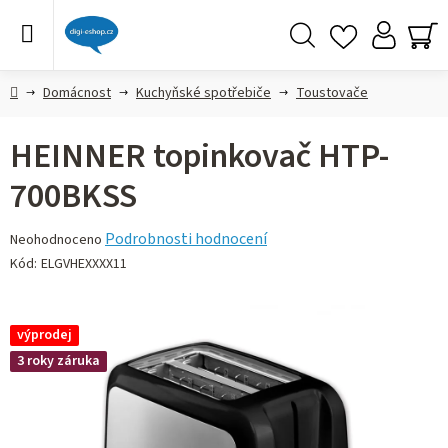
Přejít
na
obsah
Hledat
NÁ
KO
Domů
Domácnost
Kuchyňské spotřebiče
Toustovače
HEINNER topinkovač HTP-
700BKSS
Průměrné
Podrobnosti hodnocení
Neohodnoceno
hodnocení
Kód:
ELGVHEXXXX11
produktu
je
0,0
výprodej
z 5
3 roky záruka
hvězdiček.