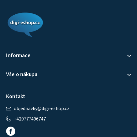
Z
á
p
a
t
í
Informace
Vše o nákupu
Kontakt
objednavky
@
digi-eshop.cz
+420777496747