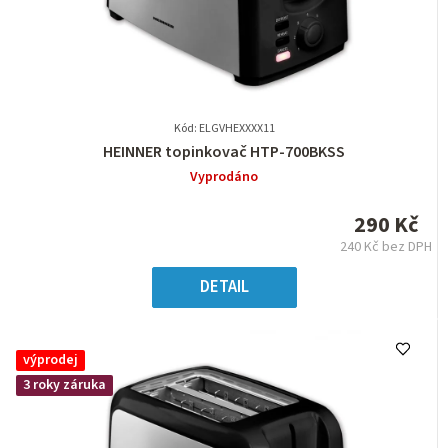
Kód: ELGVHEXXXX11
Průměrné
HEINNER topinkovač HTP-700BKSS
hodnocení
Vyprodáno
produktu
je
290 Kč
0,0
240 Kč bez DPH
z
Měrná
5
cena:
DETAIL
hvězdiček.
výprodej
3 roky záruka