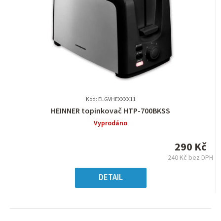
Kód: ELGVHEXXXX11
Průměrné
HEINNER topinkovač HTP-700BKSS
hodnocení
Vyprodáno
produktu
je
290 Kč
0,0
240 Kč bez DPH
z
Měrná
5
cena:
DETAIL
hvězdiček.