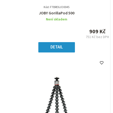
Kód: FTBRE6JO0045
Průměrné
JOBY GorillaPod 500
hodnocení
Není skladem
produktu
je
909 Kč
0,0
751 Kč bez DPH
z
Měrná
5
cena:
DETAIL
hvězdiček.