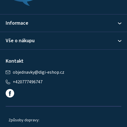
a
t
í
Informace
Vše o nákupu
Kontakt
objednavky
@
digi-eshop.cz
+420777496747
Způsoby dopravy: