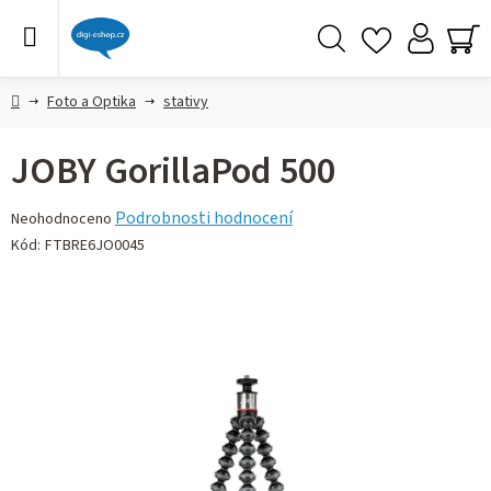
Přejít
na
obsah
Hledat
NÁ
KO
Domů
Foto a Optika
stativy
JOBY GorillaPod 500
Průměrné
Podrobnosti hodnocení
Neohodnoceno
hodnocení
Kód:
FTBRE6JO0045
produktu
je
0,0
z 5
hvězdiček.