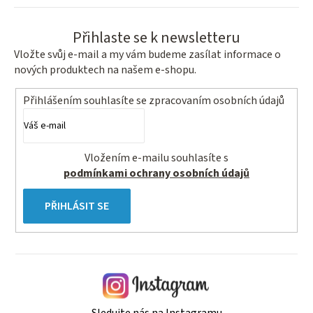
p
r
v
Přihlaste se k newsletteru
k
Vložte svůj e-mail a my vám budeme zasílat informace o
y
nových produktech na našem e-shopu.
v
ý
Přihlášením souhlasíte se
zpracovaním osobních údajů
p
i
s
Vložením e-mailu souhlasíte s
u
podmínkami ochrany osobních údajů
PŘIHLÁSIT SE