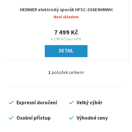
HEINNER elektrický sporák HFSC-S56E4HMWH
Není skladem
7 499 Kč
6 198 Kč bez DPH
DETAIL
1
položek celkem
O
v
l
á
Expresní doručení
Velký výběr
d
a
c
Osobní přístup
Výhodné ceny
í