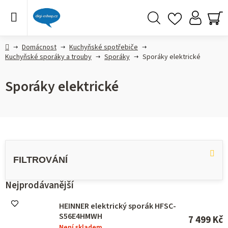
Přejít
na
obsah
Hledat
NÁ
KO
Domů
Domácnost
Kuchyňské spotřebiče
Kuchyňské sporáky a trouby
Sporáky
Sporáky elektrické
Sporáky elektrické
V
ý
p
i
s
Nejprodávanější
p
r
HEINNER elektrický sporák HFSC-
o
S56E4HMWH
7 499 Kč
d
Není skladem