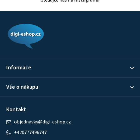
Sledujte nás na Instagramu
Z
á
p
a
t
í
Informace
Vše o nákupu
Kontakt
objednavky
@
digi-eshop.cz
+420777496747