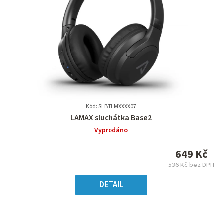
Kód: SLBTLMXXXX07
Průměrné
LAMAX sluchátka Base2
hodnocení
Vyprodáno
produktu
je
649 Kč
0,0
536 Kč bez DPH
z
Měrná
5
cena:
DETAIL
hvězdiček.