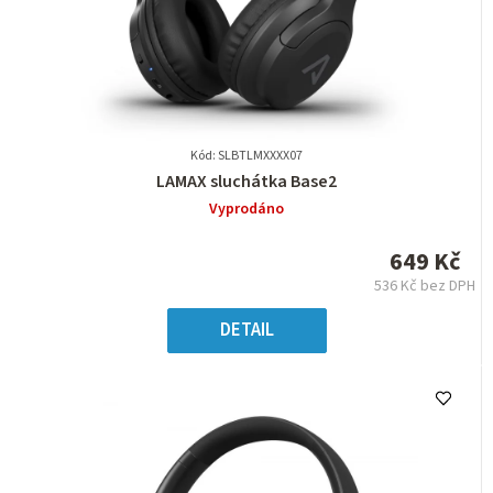
Kód: SLBTLMXXXX07
Průměrné
LAMAX sluchátka Base2
hodnocení
Vyprodáno
produktu
je
649 Kč
0,0
536 Kč bez DPH
z
Měrná
5
cena:
DETAIL
hvězdiček.