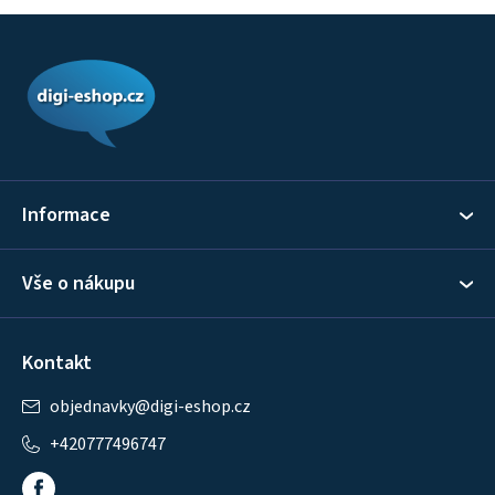
Z
á
p
a
t
í
Informace
Vše o nákupu
Kontakt
objednavky
@
digi-eshop.cz
+420777496747