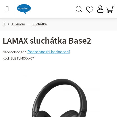
Přejít
na
obsah
Hledat
NÁ
KO
Domů
TV Audio
Sluchátka
LAMAX sluchátka Base2
Průměrné
Podrobnosti hodnocení
Neohodnoceno
hodnocení
Kód:
SLBTLMXXXX07
produktu
je
0,0
z 5
hvězdiček.