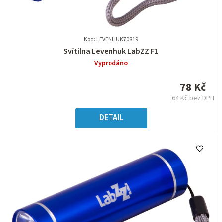
Kód: LEVENHUK70819
Průměrné
Svítilna Levenhuk LabZZ F1
hodnocení
Vyprodáno
produktu
je
78 Kč
0,0
64 Kč bez DPH
z
Měrná
5
cena:
DETAIL
hvězdiček.