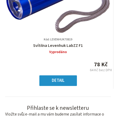
Kód: LEVENHUK70819
Průměrné
Svítilna Levenhuk LabZZ F1
hodnocení
Vyprodáno
produktu
je
78 Kč
0,0
64 Kč bez DPH
z
Měrná
5
cena:
DETAIL
hvězdiček.
Přihlaste se k newsletteru
Vložte svůj e-mail a my vám budeme zasílat informace o