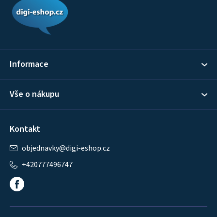
p
a
t
í
Informace
Vše o nákupu
Kontakt
objednavky
@
digi-eshop.cz
+420777496747