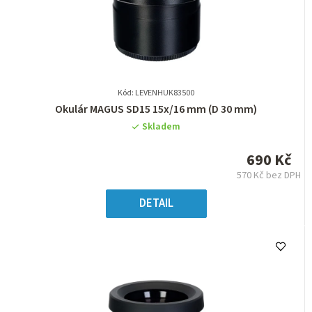
Kód: LEVENHUK83500
Průměrné
Okulár MAGUS SD15 15х/16 mm (D 30 mm)
hodnocení
Skladem
produktu
je
690 Kč
0,0
570 Kč bez DPH
z
Měrná
5
cena:
DETAIL
hvězdiček.