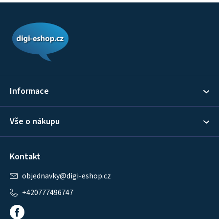
Z
á
p
a
t
í
Informace
Vše o nákupu
Kontakt
objednavky
@
digi-eshop.cz
+420777496747