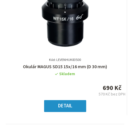
Kód: LEVENHUK83500
Průměrné
Okulár MAGUS SD15 15х/16 mm (D 30 mm)
hodnocení
Skladem
produktu
je
690 Kč
0,0
570 Kč bez DPH
z
Měrná
5
cena:
DETAIL
hvězdiček.