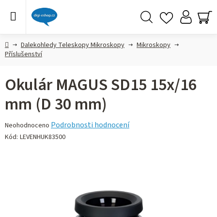
Přejít
na
obsah
Hledat
NÁ
KO
Domů
Dalekohledy Teleskopy Mikroskopy
Mikroskopy
Příslušenství
Okulár MAGUS SD15 15х/16
mm (D 30 mm)
Průměrné
Podrobnosti hodnocení
Neohodnoceno
hodnocení
Kód:
LEVENHUK83500
produktu
je
0,0
z 5
hvězdiček.