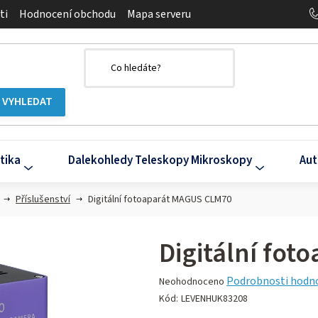
ti
Hodnocení obchodu
Mapa serveru
tika
Dalekohledy Teleskopy Mikroskopy
Aut
Příslušenství
Digitální fotoaparát MAGUS CLM70
Digitální fo
Průměrné
Podrobnosti hodn
Neohodnoceno
hodnocení
Kód:
LEVENHUK83208
produktu