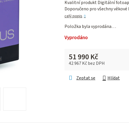
Kvalitní produkt Digitální fotoa
je
Doporučeno pro všechny věkové 
0,0
z 5
celý popis
hvězdiček.
Položka byla vyprodána…
Vyprodáno
51 990 Kč
42 967 Kč bez DPH
Měrná cena:
Zeptat se
Hlídat