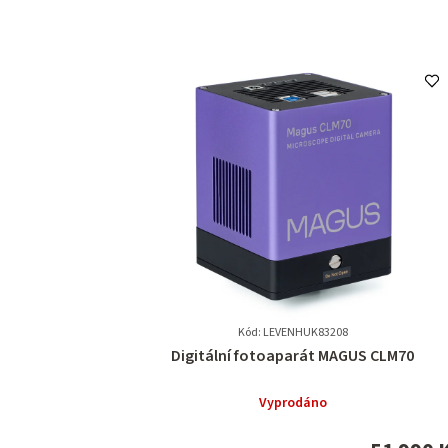
Kód: LEVENHUK83208
Průměrné
Digitální fotoaparát MAGUS CLM70
hodnocení
produktu
Vyprodáno
je
0,0