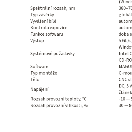
(Windo
Spektrální rozsah, nm
380–70
Typ závěrky
globál
Vyvážení bílé
autom
Kontrola expozice
autom
Funkce softwaru
doba e
Výstup
5 Gb/s
Window
Systémové požadavky
Intel 
CD-ROM
Software
MAGUS
Typ montáže
C-mou
Tělo
CNC sl
DC, 5 
Napájení
článek
Rozsah provozní teploty, °C
-10 — 
Rozsah provozní vlhkosti, %
30 — 8