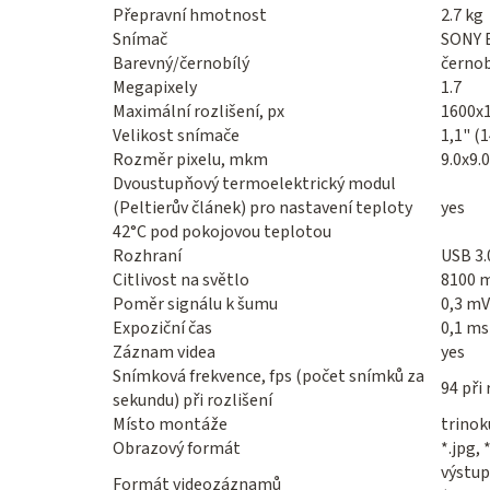
Přepravní hmotnost
2.7 kg
Snímač
SONY 
Barevný/černobílý
černob
Megapixely
1.7
Maximální rozlišení, px
1600x
Velikost snímače
1,1" (
Rozměr pixelu, mkm
9.0x9.0
Dvoustupňový termoelektrický modul
(Peltierův článek) pro nastavení teploty
yes
42°C pod pokojovou teplotou
Rozhraní
USB 3.
Citlivost na světlo
8100 m
Poměr signálu k šumu
0,3 mV
Expoziční čas
0,1 ms
Záznam videa
yes
Snímková frekvence, fps (počet snímků za
94 při
sekundu) při rozlišení
Místo montáže
trinok
Obrazový formát
*.jpg, 
výstup
Formát videozáznamů