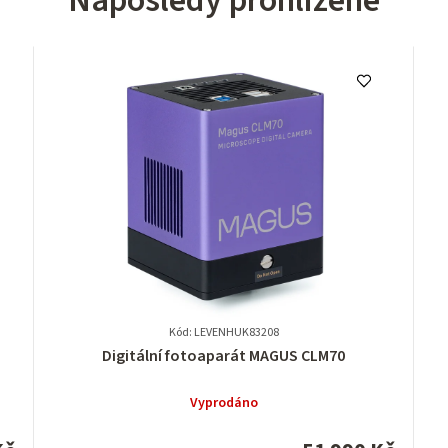
Naposledy prohlížené
Kód: LEVENHUK83208
Průměrné
Digitální fotoaparát MAGUS CLM70
hodnocení
produktu
Vyprodáno
je
0,0