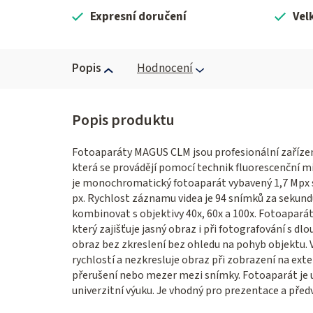
Expresní doručení
Vel
Popis
Hodnocení
Fotoaparáty MAGUS CLM jsou profesionální zařízen
která se provádějí pomocí technik fluorescenční 
je monochromatický fotoaparát vybavený 1,7 Mpx s
px. Rychlost záznamu videa je 94 snímků za sekundu
kombinovat s objektivy 40x, 60x a 100x. Fotoapará
který zajišťuje jasný obraz i při fotografování s dl
obraz bez zkreslení bez ohledu na pohyb objektu. 
rychlostí a nezkresluje obraz při zobrazení na exter
přerušení nebo mezer mezi snímky. Fotoaparát je u
univerzitní výuku. Je vhodný pro prezentace a před