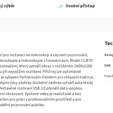
ký výběr
Osobní přístup
Tec
í pro instalaci na mikroskop a záznam pozorování,
Kate
mikroskopie a mikroskopie v tmavém poli. Model CLM70
EAN
nímačem, který vytváří obraz s rozlišením 1600x1100
 při nejvyšším rozlišení. Přístroj lze optimálně
Polož
t je vybaven Peltierovým článkem pro chlazení matrice,
ouhými časy závěrky. Globální závěrka vytváří autentický
Vestavěné rozhraní USB 3.0 přenáší data vysokou
ní obrazovce. Vysílané video je realistické a bez
rčen pro práci v profesionálním prostředí a pro
vádění pozorování publiku.