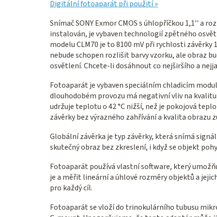
Digitální fotoaparát při použití »
Snímač SONY Exmor CMOS s úhlopříčkou 1,1'' a rozm
instalován, je vybaven technologií zpětného osvětl
modelu CLM70 je to 8100 mV při rychlosti závěrky 
nebude schopen rozlišit barvy vzorku, ale obraz bu
osvětlení. Chcete-li dosáhnout co nejširšího a nejj
Fotoaparát je vybaven speciálním chladicím modul
dlouhodobém provozu má negativní vliv na kvalitu
udržuje teplotu o 42 °C nižší, než je pokojová tep
závěrky bez výrazného zahřívání a kvalita obrazu 
Globální závěrka je typ závěrky, která snímá signá
skutečný obraz bez zkreslení, i když se objekt pohy
Fotoaparát používá vlastní software, který umožňu
je a měřit lineární a úhlové rozměry objektů a jeji
pro každý cíl.
Fotoaparát se vloží do trinokulárního tubusu mik