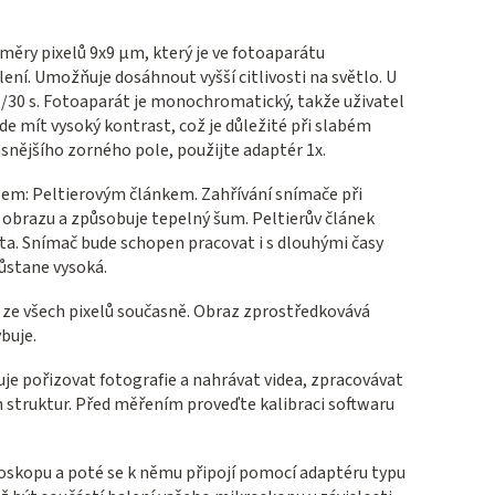
ěry pixelů 9x9 µm, který je ve fotoaparátu
ení. Umožňuje dosáhnout vyšší citlivosti na světlo. U
1/30 s. Fotoaparát je monochromatický, takže uživatel
de mít vysoký kontrast, což je důležité při slabém
asnějšího zorného pole, použijte adaptér 1x.
em: Peltierovým článkem. Zahřívání snímače při
 obrazu a způsobuje tepelný šum. Peltierův článek
lota. Snímač bude schopen pracovat i s dlouhými časy
zůstane vysoká.
l ze všech pixelů současně. Obraz zprostředkovává
buje.
je pořizovat fotografie a nahrávat videa, zpracovávat
ch struktur. Před měřením proveďte kalibraci softwaru
roskopu a poté se k němu připojí pomocí adaptéru typu