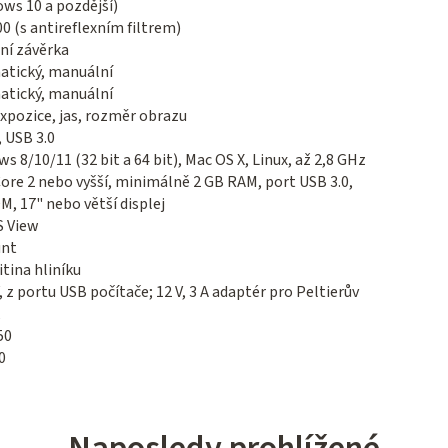
ws 10 a pozdější)
0 (s antireflexním filtrem)
ní závěrka
atický, manuální
atický, manuální
xpozice, jas, rozměr obrazu
, USB 3.0
s 8/10/11 (32 bit a 64 bit), Mac OS X, Linux, až 2,8 GHz
Core 2 nebo vyšší, minimálně 2 GB RAM, port USB 3.0,
, 17" nebo větší displej
 View
nt
itina hliníku
V, z portu USB počítače; 12 V, 3 A adaptér pro Peltierův
50
0