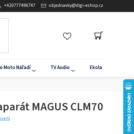
+420777496747
objednavky
@
digi-eshop.cz
NÁKUPNÍ
KOŠÍK
o Moto Nářadí
TV Audio
Ekola
Klima
toaparát MAGUS CLM70
ocení