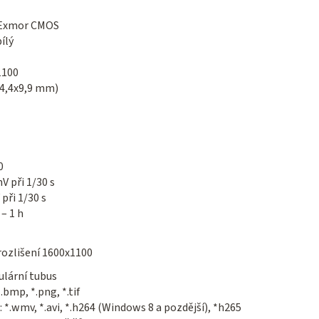
Exmor CMOS
ílý
1100
14,4x9,9 mm)
0
V při 1/30 s
 při 1/30 s
 – 1 h
 rozlišení 1600x1100
ulární tubus
*.bmp, *.png, *.tif
: *.wmv, *.avi, *.h264 (Windows 8 a pozdější), *h265