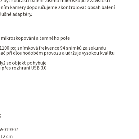
 být součástí balení vašeho mikroskopu v závislosti
pením kamery doporučujeme zkontrolovat obsah balení
lušné adaptéry.
o mikroskopování a temného pole
1100 px; snímková frekvence 94 snímků za sekundu
ač při dlouhodobém provozu a udržuje vysokou kvalitu
když se objekt pohybuje
i přes rozhraní USB 3.0
S
55019307
x12 cm