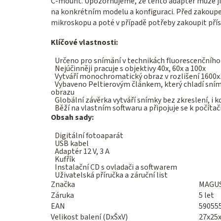
C-mount. Upozorňujeme, že tento adaptér může již
na konkrétním modelu a konfiguraci. Před zakou
mikroskopu a poté v případě potřeby zakoupit přís
Klíčové vlastnosti:
Určeno pro snímání v technikách fluorescenčníh
Nejúčinněji pracuje s objektivy 40x, 60x a 100x
Vytváří monochromatický obraz v rozlišení 1600x
Vybaveno Peltierovým článkem, který chladí sním
obrazu
Globální závěrka vytváří snímky bez zkreslení, i 
Běží na vlastním softwaru a připojuje se k počítač
Obsah sady:
Digitální fotoaparát
USB kabel
Adaptér 12 V, 3 A
Kufřík
Instalační CD s ovladači a softwarem
Uživatelská příručka a záruční list
Značka
MAGU
Záruka
5 let
EAN
59055
Velikost balení (DxŠxV)
27x25