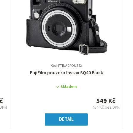
Kód: FTINACPOUZ82
Průměrné
FujiFilm pouzdro Instax SQ40 Black
hodnocení
produktu
Skladem
je
0,0
č
549 Kč
z
 DPH
454 Kč bez DPH
5
ná
Měrná
hvězdiček.
:
cena:
DETAIL