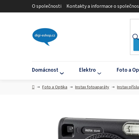
Přejít
O společnosti
Kontakty a informace o společnos
na
obsah
Domácnost
Elektro
Foto a Op
Domů
Foto a Optika
Instax fotoaparáty
Instax přísl