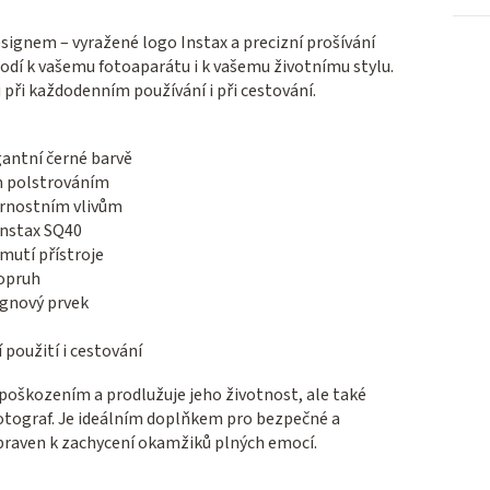
gnem – vyražené logo Instax a precizní prošívání
hodí k vašemu fotoaparátu i k vašemu životnímu stylu.
při každodenním používání i při cestování.
gantní černé barvě
m polstrováním
trnostním vlivům
Instax SQ40
mutí přístroje
popruh
ignový prvek
použití i cestování
poškozením a prodlužuje jeho životnost, ale také
 fotograf. Je ideálním doplňkem pro bezpečné a
praven k zachycení okamžiků plných emocí.