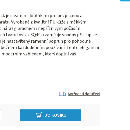
ack je ideálním doplňkem pro bezpečnou a
rátu. Vyrobené z kvalitní PU kůže s měkkým
d nárazy, prachem i nepříznivým počasím.
á tvaru Instax SQ40 a zaručuje snadný přístup ke
í je nastavitený ramenní popruh pro pohodlné
ři běžném každodenním používání. Tento elegantní
 s moderním vzhledem, který doplní váš
Možnosti doručení
DO KOŠÍKU