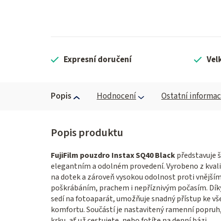
Expresní doručení
Vel
Popis
Hodnocení
Ostatní informa
FujiFilm pouzdro Instax SQ40 Black
představuje š
elegantním a odolném provedení. Vyrobeno z kvalit
na dotek a zároveň vysokou odolnost proti vnějším
poškrábáním, prachem i nepříznivým počasím. Dík
sedí na fotoaparát, umožňuje snadný přístup ke vš
komfortu. Součástí je nastavitený ramenní popruh
krku, ať už cestujete, nebo fotíte na denní bázi.