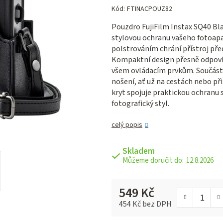
hodnocení
Kód:
FTINACPOUZ82
produktu
Pouzdro FujiFilm Instax SQ40 Bl
je
stylovou ochranu vašeho fotoapa
0,0
polstrováním chrání přístroj pře
z 5
Kompaktní design přesně odpovíd
hvězdiček.
všem ovládacím prvkům. Součást
nošení, ať už na cestách nebo p
kryt spojuje praktickou ochranu
fotografický styl.
celý popis
Skladem
12.8.2026
549 Kč
454 Kč bez DPH
Měrná cena: