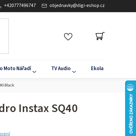
+420777496747
objednavky
@
digi-eshop.cz
NÁKUPNÍ
KOŠÍK
o Moto Nářadí
TV Audio
Ekola
Klima
40 Black
dro Instax SQ40
ocení