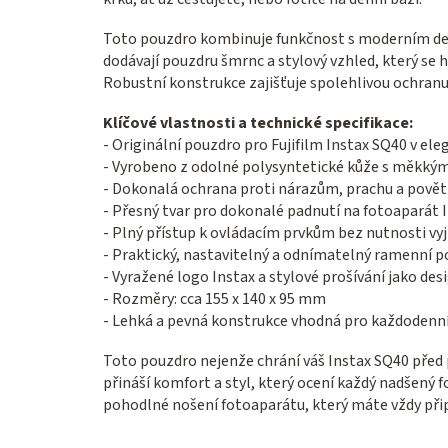
Toto pouzdro kombinuje funkčnost s moderním desi
dodávají pouzdru šmrnc a stylový vzhled, který se 
Robustní konstrukce zajišťuje spolehlivou ochranu 
Klíčové vlastnosti a technické specifikace:
- Originální pouzdro pro Fujifilm Instax SQ40 v ele
- Vyrobeno z odolné polysyntetické kůže s měkký
- Dokonalá ochrana proti nárazům, prachu a pově
- Přesný tvar pro dokonalé padnutí na fotoaparát 
- Plný přístup k ovládacím prvkům bez nutnosti vyj
- Praktický, nastavitelný a odnímatelný ramenní 
- Vyražené logo Instax a stylové prošívání jako des
- Rozměry: cca 155 x 140 x 95 mm
- Lehká a pevná konstrukce vhodná pro každodenní 
Toto pouzdro nejenže chrání váš Instax SQ40 před 
přináší komfort a styl, který ocení každý nadšený
pohodlné nošení fotoaparátu, který máte vždy při