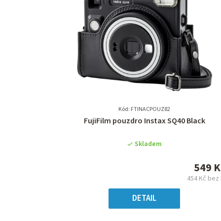
Kód: FTINACPOUZ82
Průměrné
FujiFilm pouzdro Instax SQ40 Black
hodnocení
produktu
Skladem
je
0,0
549 K
z
454 Kč bez
5
Měr
hvězdiček.
cena
DETAIL