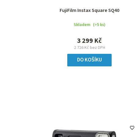
FujiFilm Instax Square SQ40
Skladem
(>5 ks)
3 299 Kč
2 726 Kč bez DPH
DO KOŠÍKU