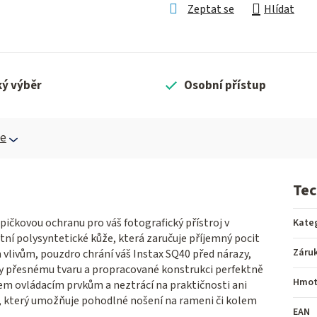
Zeptat se
Hlídat
ký výběr
Osobní přístup
ce
Tec
pičkovou ochranu pro váš fotografický přístroj v
Kate
ní polysyntetické kůže, která zaručuje příjemný pocit
Záru
 vlivům, pouzdro chrání váš Instax SQ40 před nárazy,
y přesnému tvaru a propracované konstrukci perfektně
Hmot
em ovládacím prvkům a neztrácí na praktičnosti ani
, který umožňuje pohodlné nošení na rameni či kolem
EAN