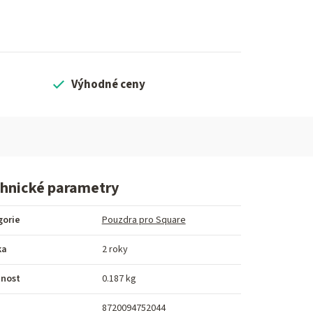
Výhodné ceny
hnické parametry
gorie
Pouzdra pro Square
ka
2 roky
nost
0.187 kg
8720094752044