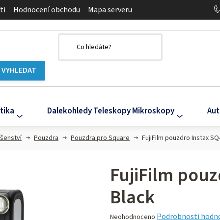
ti
Hodnocení obchodu
Mapa serveru
tika
Dalekohledy Teleskopy Mikroskopy
Aut
ušenství
Pouzdra
Pouzdra pro Square
FujiFilm pouzdro Instax SQ
FujiFilm pouz
Black
Průměrné
Podrobnosti hodn
Neohodnoceno