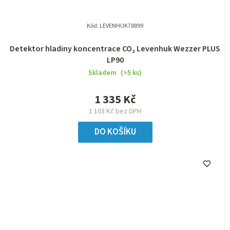
Kód:
LEVENHUK78899
Detektor hladiny koncentrace CO₂ Levenhuk Wezzer PLUS
LP90
Skladem
(>5 ks)
1 335 Kč
1 103 Kč bez DPH
DO KOŠÍKU