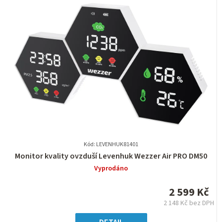
Kód: LEVENHUK81401
Průměrné
Monitor kvality ovzduší Levenhuk Wezzer Air PRO DM50
hodnocení
Vyprodáno
produktu
je
2 599 Kč
0,0
2 148 Kč bez DPH
z
Měrná
5
cena: