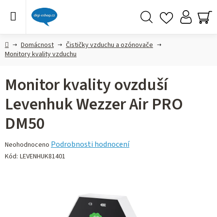
Přejít
na
obsah
Hledat
NÁ
KO
Domů
Domácnost
Čističky vzduchu a ozónovače
Monitory kvality vzduchu
Monitor kvality ovzduší
Levenhuk Wezzer Air PRO
DM50
Průměrné
Podrobnosti hodnocení
Neohodnoceno
hodnocení
Kód:
LEVENHUK81401
produktu
je
0,0
z 5
hvězdiček.