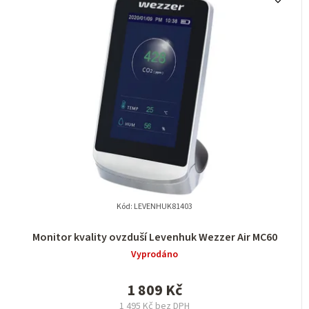
Kód:
LEVENHUK81403
Monitor kvality ovzduší Levenhuk Wezzer Air MC60
Vyprodáno
1 809 Kč
1 495 Kč bez DPH