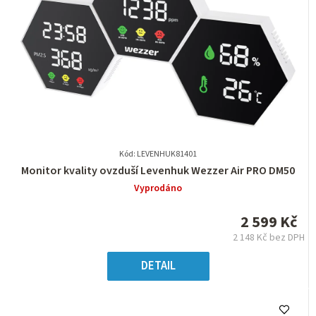
Kód: LEVENHUK81401
Průměrné
Monitor kvality ovzduší Levenhuk Wezzer Air PRO DM50
hodnocení
Vyprodáno
produktu
je
2 599 Kč
0,0
2 148 Kč bez DPH
z
Měrná
5
cena:
DETAIL
hvězdiček.