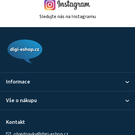
Sledujte nás na Instagramu
Z
á
p
a
t
í
Informace
Vše o nákupu
Kontakt
objednavky
@
digi-eshop.cz