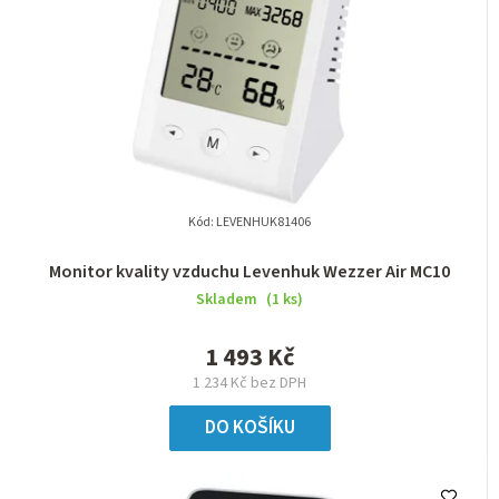
Kód:
LEVENHUK81406
Monitor kvality vzduchu Levenhuk Wezzer Air MC10
Skladem
(1 ks)
1 493 Kč
1 234 Kč bez DPH
DO KOŠÍKU