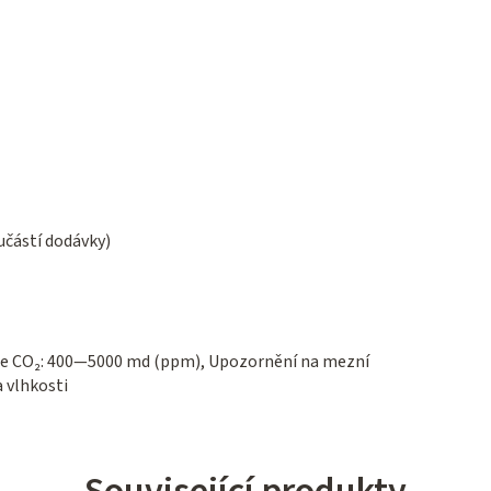
učástí dodávky)
ce CO₂: 400—5000 md (ppm), Upozornění na mezní
 vlhkosti