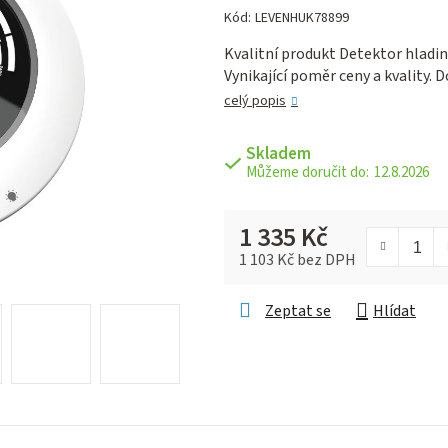
hodnocení
Kód:
LEVENHUK78899
produktu
Kvalitní produkt Detektor hlad
je
Vynikající poměr ceny a kvality.
0,0
z 5
celý popis
hvězdiček.
Skladem
12.8.2026
1 335 Kč
1 103 Kč bez DPH
Měrná cena:
Zeptat se
Hlídat