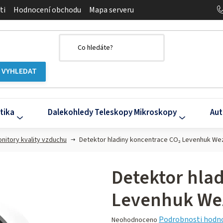
ti
Hodnocení obchodu
Mapa serveru
tika
Dalekohledy Teleskopy Mikroskopy
Aut
nitory kvality vzduchu
Detektor hladiny koncentrace CO₂ Levenhuk We
Detektor hla
Levenhuk We
Průměrné
Podrobnosti hodn
Neohodnoceno