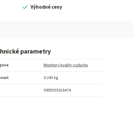
Výhodné ceny
hnické parametry
gorie
Monitory kvality vzduchu
nost
0.245 kg
5905555016474