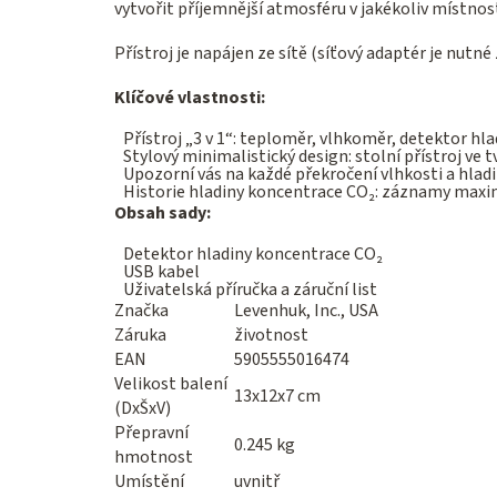
vytvořit příjemnější atmosféru v jakékoliv místnost
Přístroj je napájen ze sítě (síťový adaptér je nutn
Klíčové vlastnosti:
Přístroj „3 v 1“: teploměr, vlhkoměr, detektor hl
Stylový minimalistický design: stolní přístroj ve
Upozorní vás na každé překročení vlhkosti a hlad
Historie hladiny koncentrace CO₂: záznamy max
Obsah sady:
Detektor hladiny koncentrace CO₂
USB kabel
Uživatelská příručka a záruční list
Značka
Levenhuk, Inc., USA
Záruka
životnost
EAN
5905555016474
Velikost balení
13x12x7 cm
(DxŠxV)
Přepravní
0.245 kg
hmotnost
Umístění
uvnitř