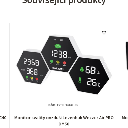
Související produkty
Kód:
LEVENHUK81401
C40
Monitor kvality ovzduší Levenhuk Wezzer Air PRO
Mon
DM50