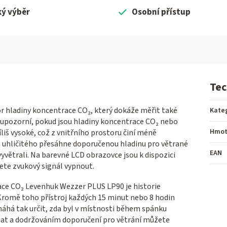
ký výběr
Osobní přístup
Tec
 hladiny koncentrace CO₂, který dokáže měřit také
Kate
s upozorní, pokud jsou hladiny koncentrace CO₂ nebo
Hmot
liš vysoké, což z vnitřního prostoru činí méně
 uhličitého přesáhne doporučenou hladinu pro větrané
EAN
vyvětrali. Na barevné LCD obrazovce jsou k dispozici
ete zvukový signál vypnout.
race CO₂ Levenhuk Wezzer PLUS LP90 je historie
omě toho přístroj každých 15 minut nebo 8 hodin
há tak určit, zda byl v místnosti během spánku
 dat a dodržováním doporučení pro větrání můžete