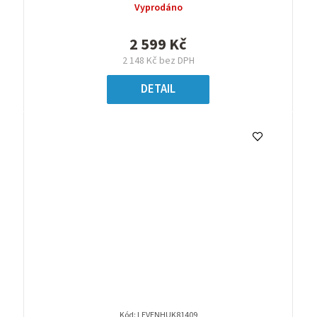
Vyprodáno
2 599 Kč
2 148 Kč bez DPH
DETAIL
Kód:
LEVENHUK81409