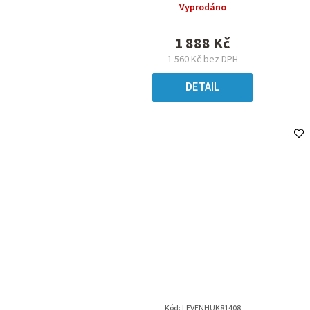
Vyprodáno
1 888 Kč
1 560 Kč bez DPH
DETAIL
Kód:
LEVENHUK81408