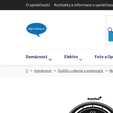
Přejít
O společnosti
Kontakty a informace o společnos
na
obsah
Domácnost
Elektro
Foto a Op
Domů
Domácnost
Čističky vzduchu a ozónovače
Mo