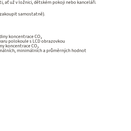
i, ať už v ložnici, dětském pokoji nebo kanceláři.
é zakoupit samostatně).
adiny koncentrace CO₂
 tvaru polokoule s LCD obrazovkou
iny koncentrace CO₂
imálních, minimálních a průměrných hodnot