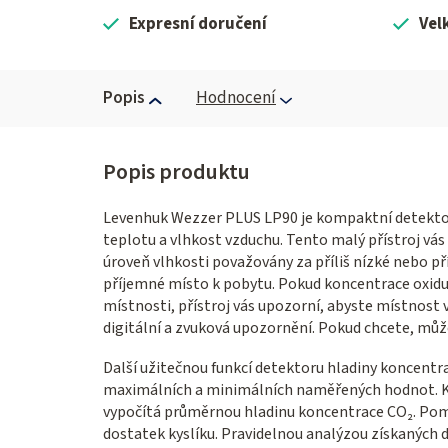
Expresní doručení
Vel
Popis
Hodnocení
Levenhuk Wezzer PLUS LP90 je kompaktní detektor
teplotu a vlhkost vzduchu. Tento malý přístroj vá
úroveň vlhkosti považovány za příliš nízké nebo pří
příjemné místo k pobytu. Pokud koncentrace oxidu
místnosti, přístroj vás upozorní, abyste místnost 
digitální a zvuková upozornění. Pokud chcete, můž
Další užitečnou funkcí detektoru hladiny koncent
maximálních a minimálních naměřených hodnot. Kr
vypočítá průměrnou hladinu koncentrace CO₂. Pomá
dostatek kyslíku. Pravidelnou analýzou získaných