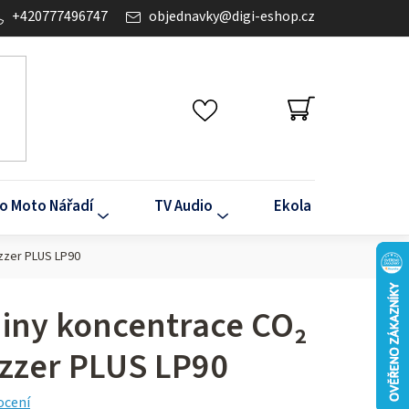
+420777496747
objednavky
@
digi-eshop.cz
NÁKUPNÍ
KOŠÍK
o Moto Nářadí
TV Audio
Ekola
Klima
zzer PLUS LP90
diny koncentrace CO₂
zzer PLUS LP90
ocení