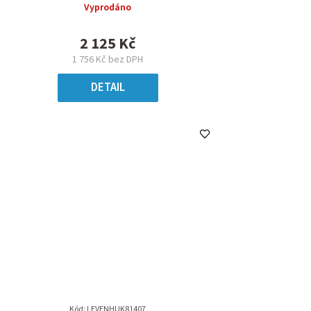
Vyprodáno
2 125 Kč
1 756 Kč bez DPH
DETAIL
Kód:
LEVENHUK81407