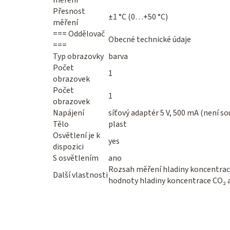
měření
Přesnost
±1 °C (0…+50 °C)
měření
=== Oddělovač
Obecné technické údaje
===
Typ obrazovky
barva
Počet
1
obrazovek
Počet
1
obrazovek
Napájení
síťový adaptér 5 V, 500 mA (není so
Tělo
plast
Osvětlení je k
yes
dispozici
S osvětlením
ano
Rozsah měření hladiny koncentra
Další vlastnosti
hodnoty hladiny koncentrace CO₂ a