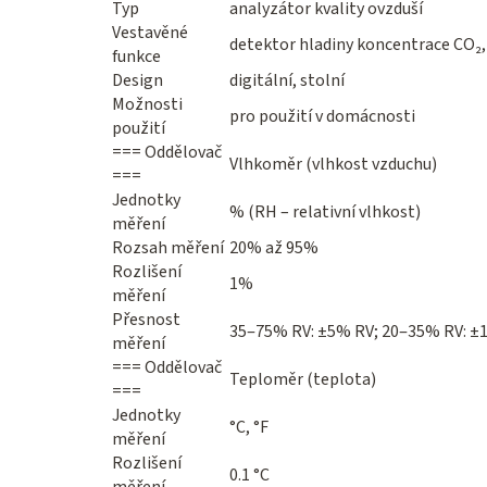
Typ
analyzátor kvality ovzduší
Vestavěné
detektor hladiny koncentrace CO₂
funkce
Design
digitální, stolní
Možnosti
pro použití v domácnosti
použití
=== Oddělovač
Vlhkoměr (vlhkost vzduchu)
===
Jednotky
% (RH – relativní vlhkost)
měření
Rozsah měření
20% až 95%
Rozlišení
1%
měření
Přesnost
35‒75% RV: ±5% RV; 20‒35% RV: ±
měření
=== Oddělovač
Teploměr (teplota)
===
Jednotky
°C, °F
měření
Rozlišení
0.1 °C