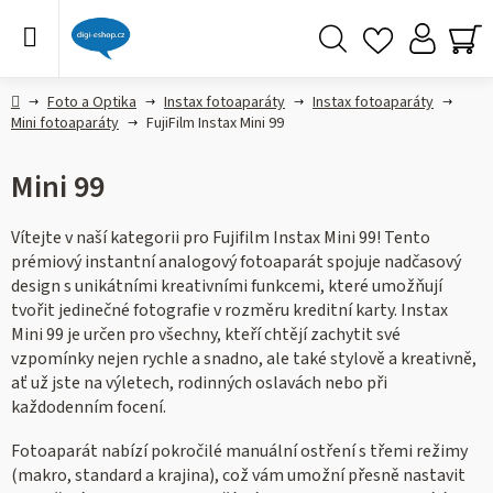
Přejít
na
obsah
Hledat
NÁ
KO
Domů
Foto a Optika
Instax fotoaparáty
Instax fotoaparáty
Mini fotoaparáty
FujiFilm Instax Mini 99
Mini 99
Vítejte v naší kategorii pro Fujifilm Instax Mini 99! Tento
prémiový instantní analogový fotoaparát spojuje nadčasový
design s unikátními kreativními funkcemi, které umožňují
tvořit jedinečné fotografie v rozměru kreditní karty. Instax
Mini 99 je určen pro všechny, kteří chtějí zachytit své
vzpomínky nejen rychle a snadno, ale také stylově a kreativně,
ať už jste na výletech, rodinných oslavách nebo při
každodenním focení.
Fotoaparát nabízí pokročilé manuální ostření s třemi režimy
(makro, standard a krajina), což vám umožní přesně nastavit