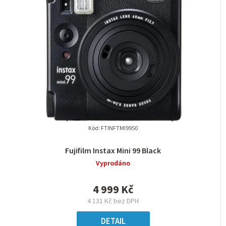
í
p
r
o
d
u
k
t
Kód:
FTINFTMI9950
ů
Fujifilm Instax Mini 99 Black
Vyprodáno
4 999 Kč
4 131 Kč bez DPH
DETAIL