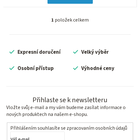
1
položek celkem
O
v
l
á
Expresní doručení
Velký výběr
d
a
c
Osobní přístup
Výhodné ceny
í
p
r
v
Přihlaste se k newsletteru
k
Vložte svůj e-mail a my vám budeme zasílat informace o
y
nových produktech na našem e-shopu.
v
ý
Přihlášením souhlasíte se
zpracovaním osobních údajů
p