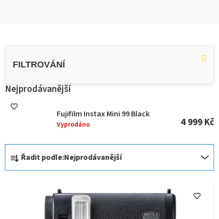
V
ý
p
i
s
Nejprodávanější
p
r
Fujifilm Instax Mini 99 Black
o
4 999 Kč
Vyprodáno
d
u
Ř
k
Řadit podle:
Nejprodávanější
t
a
ů
z
e
n