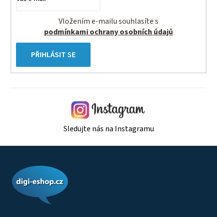
i
s
Vložením e-mailu souhlasíte s
u
podmínkami ochrany osobních údajů
PŘIHLÁSIT SE
Sledujte nás na Instagramu
Z
á
p
a
t