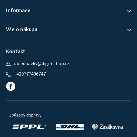
í
Informace
Vše o nákupu
Kontakt
objednavky
@
digi-eshop.cz
+420777496747
Způsoby dopravy: