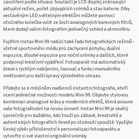
zaostření podle situace. Součástí je LCD displej zobrazující
aktuální režim, počet zbývajících snímků a stav baterie. Díky
vestavěným LED světelným efektům můžete pomocí
otočného kolečka volit ze šesti analogových barevných filtrů,
které dodají vašim fotografiím jedinečný vzhled a atmosféru.
Fujifilm Instax Mini 99 nabízí také řadu fotografických režimů -
včetně sportovního módu pro zachycení pohybu, duální
expozice, dlouhé expozice pro noční snímky a dalších, které
podporují kreativní vyjádření. Fotoaparát má automatický
blesk s rychlým nabíjením, časovač a funkci manuálního
vinětování pro další úpravy výsledného obrazu.
Přidejte se k miliónům nadšenců instantní fotografie, kteří
ocení jedinečné možnosti modelu Mini 99. Objevte stylovou
kombinaci analogové krásy a moderních efektů, která posune
vaše fotografování na novou úroveň. Instax Mini 99 je skvělý
společník pro každého, kdo touží po zábavě, kreativitě a
autentických fotografiích ihned po stisknutí spouště. Využijte
široký výběr příslušenství k personalizaci fotoaparátu a
vytvořte si své vlastní originální snímky.