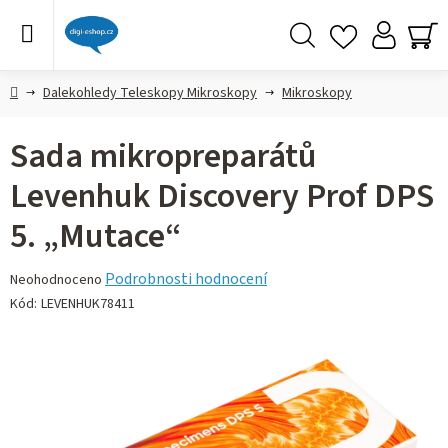
Přejít
na
obsah
Hledat
NÁ
KO
Domů
Dalekohledy Teleskopy Mikroskopy
Mikroskopy
Sada mikropreparátů
Levenhuk Discovery Prof DPS
5. „Mutace“
Průměrné
Podrobnosti hodnocení
Neohodnoceno
hodnocení
Kód:
LEVENHUK78411
produktu
je
0,0
z 5
hvězdiček.