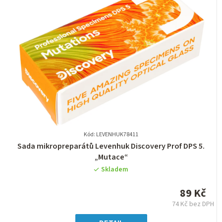
Kód: LEVENHUK78411
Průměrné
Sada mikropreparátů Levenhuk Discovery Prof DPS 5.
hodnocení
„Mutace“
produktu
Skladem
je
0,0
89 Kč
z
74 Kč bez DPH
5
Měrná
cena: