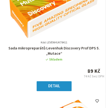
Kód: LEVENHUK78411
Průměrné
Sada mikropreparátů Levenhuk Discovery Prof DPS 5.
hodnocení
„Mutace“
produktu
Skladem
je
0,0
89 Kč
z
74 Kč bez DPH
5
Měrná
hvězdiček.
cena:
DETAIL