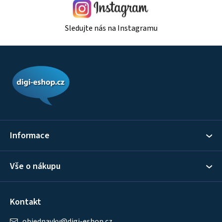
Sledujte nás na Instagramu
Z
á
p
a
t
í
Informace
Vše o nákupu
Kontakt
objednavky
@
digi-eshop.cz