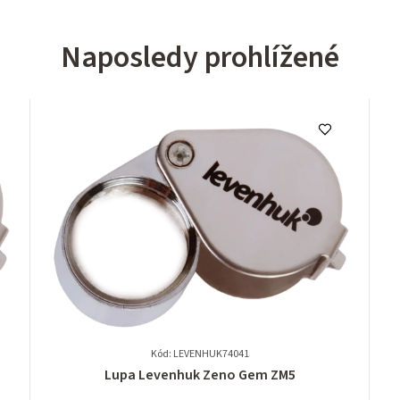
Naposledy prohlížené
Kód: LEVENHUK74041
Průměrné
Lupa Levenhuk Zeno Gem ZM5
hodnocení