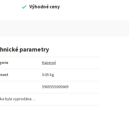
Výhodné ceny
hnické parametry
gorie
Kapesní
nost
0.05 kg
5905555005669
ka byla vyprodána…