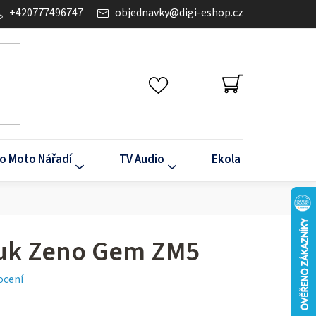
+420777496747
objednavky
@
digi-eshop.cz
NÁKUPNÍ
KOŠÍK
o Moto Nářadí
TV Audio
Ekola
Klima
uk Zeno Gem ZM5
ocení