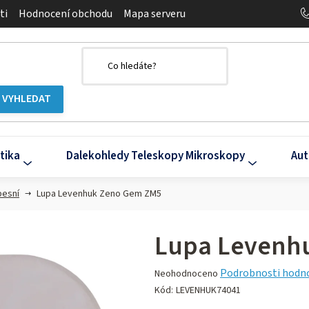
ti
Hodnocení obchodu
Mapa serveru
tika
Dalekohledy Teleskopy Mikroskopy
Aut
pesní
Lupa Levenhuk Zeno Gem ZM5
Lupa Levenh
Průměrné
Podrobnosti hodn
Neohodnoceno
hodnocení
Kód:
LEVENHUK74041
produktu