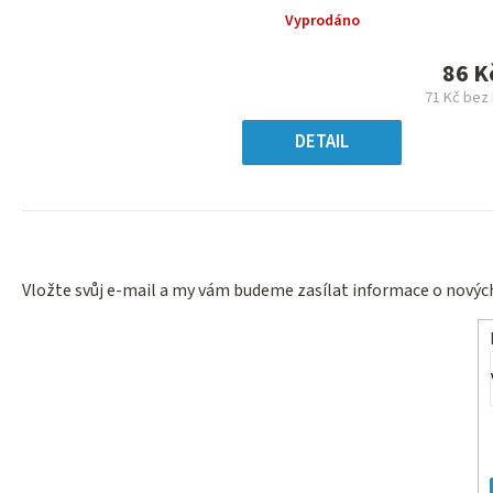
produktu
Vyprodáno
je
0,0
86 K
z
71 Kč bez
5
Měr
hvězdiček.
cen
DETAIL
Vložte svůj e-mail a my vám budeme zasílat informace o nový