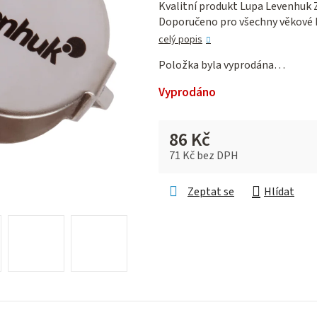
Kvalitní produkt Lupa Levenhuk Z
je
Doporučeno pro všechny věkové 
0,0
z 5
celý popis
hvězdiček.
Položka byla vyprodána…
Vyprodáno
86 Kč
71 Kč bez DPH
Měrná cena:
Zeptat se
Hlídat