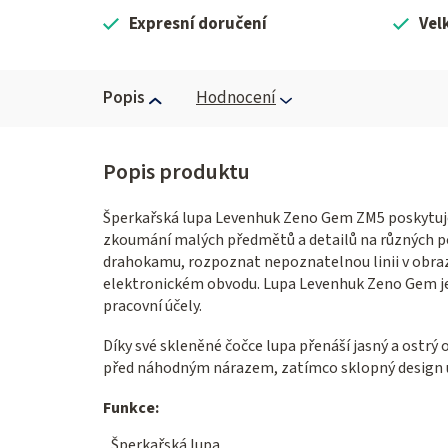
Expresní doručení
Vel
Popis
Hodnocení
Šperkařská lupa Levenhuk Zeno Gem ZM5 poskytuje 
zkoumání malých předmětů a detailů na různých po
drahokamu, rozpoznat nepoznatelnou linii v obraze
elektronickém obvodu. Lupa Levenhuk Zeno Gem je v
pracovní účely.
Díky své skleněné čočce lupa přenáší jasný a ostrý
před náhodným nárazem, zatímco sklopný design um
Funkce:
Šperkařská lupa