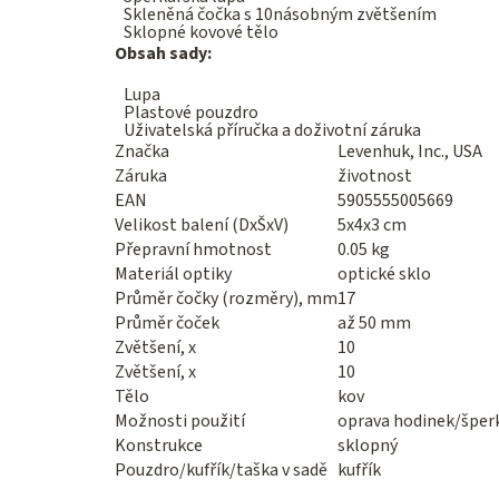
Skleněná čočka s 10násobným zvětšením
Sklopné kovové tělo
Obsah sady:
Lupa
Plastové pouzdro
Uživatelská příručka a doživotní záruka
Značka
Levenhuk, Inc., USA
Záruka
životnost
EAN
5905555005669
Velikost balení (DxŠxV)
5x4x3 cm
Přepravní hmotnost
0.05 kg
Materiál optiky
optické sklo
Průměr čočky (rozměry), mm
17
Průměr čoček
až 50 mm
Zvětšení, x
10
Zvětšení, x
10
Tělo
kov
Možnosti použití
oprava hodinek/šper
Konstrukce
sklopný
Pouzdro/kufřík/taška v sadě
kufřík