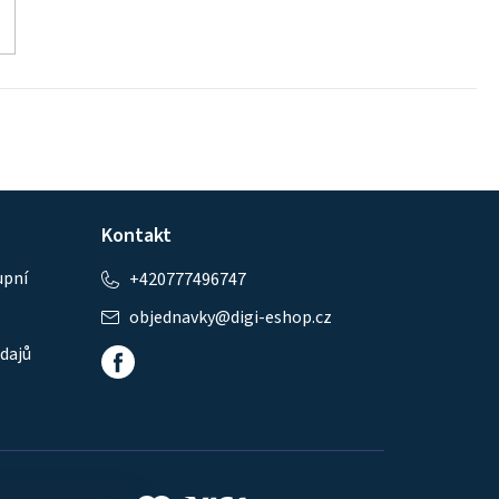
Kontakt
upní
+420777496747
objednavky
@
digi-eshop.cz
dajů