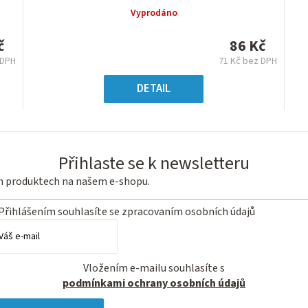
produktu
Vyprodáno
je
0,0
č
86 Kč
z
 DPH
71 Kč bez DPH
5
ná
Měrná
hvězdiček.
a:
cena:
DETAIL
Přihlaste se k newsletteru
ch produktech na našem e-shopu.
Přihlášením souhlasíte se
zpracovaním osobních údajů
Vložením e-mailu souhlasíte s
podmínkami ochrany osobních údajů