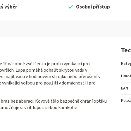
ký výběr
Osobní přístup
Tec
10násobné zvětšení a je proto vynikající pro
Kate
vrších. Lupa pomáhá odhalit skrytou vadu v
Hmot
, najít vadu v hodinovém strojku nebo přerušení v
ynikající volbou pro použití v domácnosti i pro
EAN
Polož
 obraz bez aberací. Kovové tělo bezpečně chrání optiku
ožňuje si vzít lupu s sebou kamkoliv.