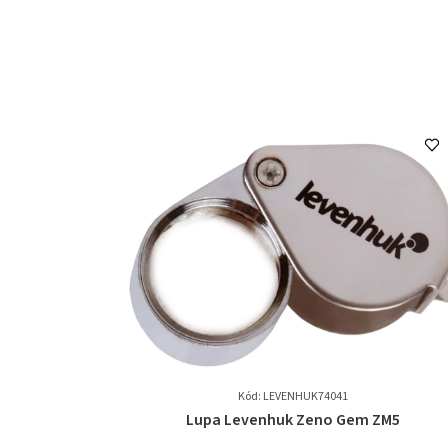
Kód: LEVENHUK74041
Průměrné
Lupa Levenhuk Zeno Gem ZM5
hodnocení