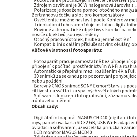
Pozorování v procházejícím světle ve světlém po
Zdrojem osvětlení je 30 W halogenová žárovka s „
Polarizace je dosažena pomocí otočného analyzá
Bertrandovu čočku a slot pro kompenzátory
Osvětlení je možné nastavit podle Köhlerovy met
Trinokulární tubus umožňuje instalaci digitálníh
Rovinné achromatické objektivy s korekcí na neko
nosiče objektivů jsou vystředěny
Otočný pracovní stolek, hrubé a jemné ostření
Kompatibilní s dalším příslušenstvím: okuláry, obj
Klíčové vlastnosti fotoaparátu:
Fotoaparát pracuje samostatně bez připojení k p
připojení k počítači prostřednictvím Wi-Fi a rozhra
Automatické přepínání mezi rozlišením 4K a Full 
30 snímků za sekundu pro pozorování pohybujícíc
nebo zpoždění
Barevný CMOS snímač SONY Exmor/Starvis s podsv
citlivost na světlo i za špatných světelných podmíne
Software s funkcemi fotografování, záznamu videa
a úhlového měření
Obsah sady:
Digitální fotoaparát MAGUS CHD40 (digitalni foto
mys, pametova karta SD 32 GB, USB Wi-Fi adapter (2 
ovladaci a softwarem, uzivatelska prirucka a zarucni
LCD monitor MAGUS MCD40