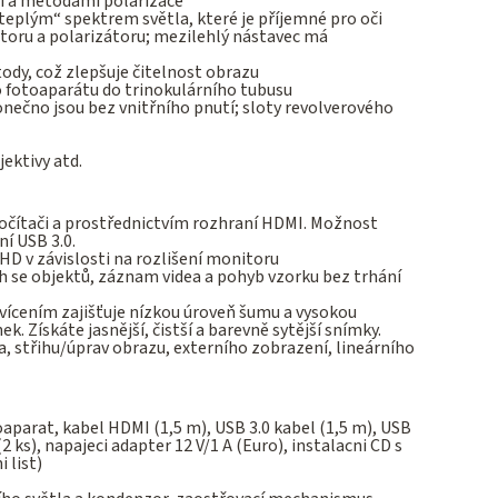
li a metodami polarizace
teplým“ spektrem světla, které je příjemné pro oči
toru a polarizátoru; mezilehlý nástavec má
ody, což zlepšuje čitelnost obrazu
o fotoaparátu do trinokulárního tubusu
nečno jsou bez vnitřního pnutí; sloty revolverového
ektivy atd.
očítači a prostřednictvím rozhraní HDMI. Možnost
ní USB 3.0.
HD v závislosti na rozlišení monitoru
h se objektů, záznam videa a pohyb vzorku bez trhání
ícením zajišťuje nízkou úroveň šumu a vysokou
k. Získáte jasnější, čistší a barevně sytější snímky.
, střihu/úprav obrazu, externího zobrazení, lineárního
aparat, kabel HDMI (1,5 m), USB 3.0 kabel (1,5 m), USB
ks), napajeci adapter 12 V/1 A (Euro), instalacni CD s
 list)