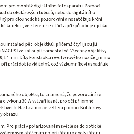
usem pro montáž digitálního fotoaparátu. Pomocí
buď do okulárových tubusů, nebo do digitálního
dlný pro dlouhodobá pozorování a nezatěžuje krční
cké korekce, ve kterém se otáčí a přizpůsobuje optiku
u instalaci pěti objektivů, přičemž čtyři jsou již
tví MAGUS lze zakoupit samostatně. Všechny objektivy
ce 0,17 mm. Díky konstrukci revolverového nosiče „mimo
 při práci dobře viditelný, což výzkumníkovi usnadňuje
koumaného objektu, to znamená, že pozorování se
 o výkonu 30 W vytváří jasné, pro oči příjemné
bjektivech. Nastavením osvětlení pomocí Köhlerovy
y obrazu.
m. Pro práci v polarizovaném světle se do optické
í vzájemným otáčením polarizátoru a analyzátoru.