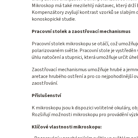
Mikroskop má také mezilehlý nástavec, který drží
Kompenzátory zvyšují kontrast vzorků se slabým 
konoskopické studie.
Pracovní stolek a zaostřovací mechanismus
Pracovní stolek mikroskopu se otáčí, což umožňuje
polarizovaném světle. Pracovní stole je vystředě
úhlu natočení a stupnici, která umožňuje určit úhel 
Zaostřovací mechanismus umožňuje hrubé a jemné na
aretace hrubého ostření a pro co nejpohodlnější o
zaostřování.
Příslušenství
K mikroskopu jsou k dispozici volitelné okuláry, obj
Rozšiřují možnosti mikroskopu pro provádění výz
Klíčové vlastnosti mikroskopu: