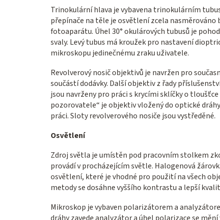
Trinokulární hlava je vybavena trinokulárním tub
přepínače na těle je osvětlení zcela nasměrováno 
fotoaparátu. Úhel 30° okulárových tubusů je poho
svaly. Levý tubus má kroužek pro nastavení dioptri
mikroskopu jedinečnému zraku uživatele.
Revolverový nosič objektivů je navržen pro současno
součástí dodávky. Další objektiv z řady příslušens
jsou navrženy pro práci s krycími sklíčky o tloušť
pozorovatele“ je objektiv vložený do optické dráhy
práci. Sloty revolverového nosiče jsou vystředěné.
Osvětlení
Zdroj světla je umístěn pod pracovním stolkem z
provádí v procházejícím světle. Halogenová žárovka
osvětlení, které je vhodné pro použití na všech o
metody se dosáhne vyššího kontrastu a lepší kvalit
Mikroskop je vybaven polarizátorem a analyzátore
dráhy zavede analyzátor a úhel polarizace se měn