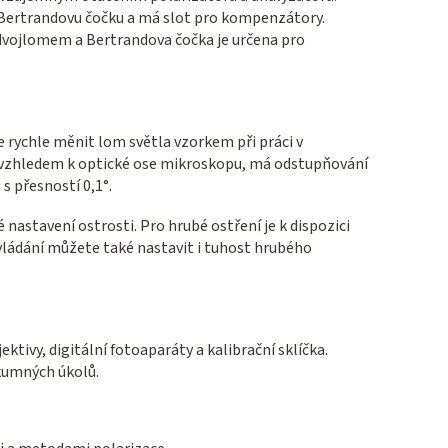
 Bertrandovu čočku a má slot pro kompenzátory.
dvojlomem a Bertrandova čočka je určena pro
 rychle měnit lom světla vzorkem při práci v
n vzhledem k optické ose mikroskopu, má odstupňování
s přesností 0,1°.
stavení ostrosti. Pro hrubé ostření je k dispozici
vládání můžete také nastavit i tuhost hrubého
ektivy, digitální fotoaparáty a kalibrační sklíčka.
kumných úkolů.