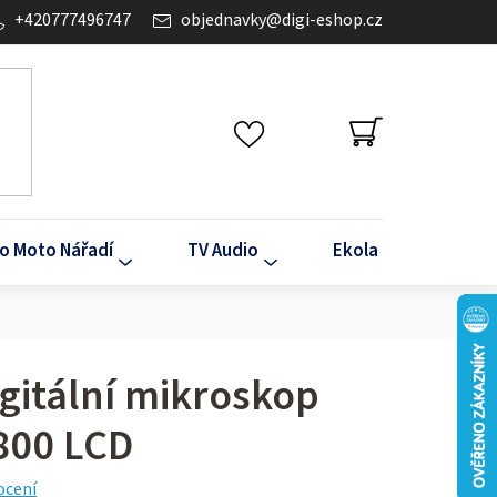
+420777496747
objednavky
@
digi-eshop.cz
NÁKUPNÍ
KOŠÍK
o Moto Nářadí
TV Audio
Ekola
Klima
igitální mikroskop
800 LCD
ocení