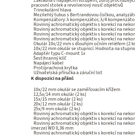
Základna s napájecím vstupem, zdroj procházejíc
pracovní stolek a revolverový nosič objektivů
Trinokulární hlava
Mezilehlý tubus s Bertrandovou čočkou, analyz
Kompenzátory: λ kompenzátor, λ/4 kompenzátor
Rovinný achromatický objektiv s korekcí na nek
Rovinný achromatický objektiv s korekcí na neko
Rovinný achromatický objektiv s korekcí na nek
Rovinný achromatický objektiv s korekcí na nek
Okulár 10x/22 mm s dlouhým očním reliéfem (2 k
10x/22 mm okulár se stupnicí. Hodnota na stupn
Adaptér typu C-mount 1x
Šestihranný klíč
Napájecí kabel
Protiprachová krytka
Uživatelská příručka a záruční list
K dispozici na přání:
10x/22 mm okulár se zaměřovacím křížem
12,5x/14 mm okulár (2 ks)
15x/15 mm okulár (2 ks)
20x/12 mm okulár (2 ks)
25x/9 mm okulár (2 ks)
Rovinný achromatický objektiv s korekcí na neko
Rovinný achromatický objektiv s korekcí na neko
Rovinný achromatický objektiv s korekcí na nekon
imerze) WD 0,36 mm
Rovinný achromatický objektiv s korekcí na nekon