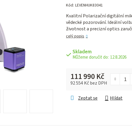
hodnocení
Kód:
LEVENHUK83041
produktu
Kvalitní Polarizační digitální m
je
vědecké pozorování. Ideální volba
0,0
životnost a precizní optics zaruč
z 5
hvězdiček.
celý popis
Skladem
12.8.2026
111 990 Kč
92 554 Kč bez DPH
Měrná cena:
Zeptat se
Hlídat