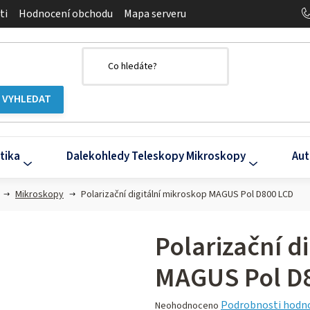
ti
Hodnocení obchodu
Mapa serveru
tika
Dalekohledy Teleskopy Mikroskopy
Aut
Mikroskopy
Polarizační digitální mikroskop MAGUS Pol D800 LCD
Polarizační d
MAGUS Pol D
Průměrné
Podrobnosti hodn
Neohodnoceno