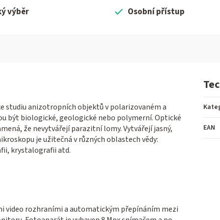
ký výběr
Osobní přístup
Tec
e studiu anizotropních objektů v polarizovaném a
Kate
u být biologické, geologické nebo polymerní. Optické
EAN
ená, že nevytvářejí parazitní lomy. Vytvářejí jasný,
ikroskopu je užitečná v různých oblastech vědy:
i, krystalografii atd.
mi video rozhraními a automatickým přepínáním mezi