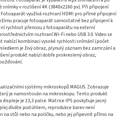
monitoru. Fotoaparát je vybaven 8 Mpx snímačem a po
é snímky v rozlišení 4K (3840x2160 px). Při připojení
). Fotoaparát využívá rozhraní HDMI pro přímé připojení
režimu pracuje fotoaparát samostatně bez připojení k
lní rychlost přenosu z fotoaparátu na externí
prostřednictvím rozhraní Wi-Fi nebo USB 3.0. Video se
t nabízí kombinaci vysoké rychlosti snímání (počet
ýsledkem je živý obraz, plynulý záznam bez zamrzání a
šení produkt nabízí dobře prokreslený obraz,
zpožďování.
zualizačními systémy mikroskopů MAGUS. Zobrazuje
 který je namontován na mikroskopu. Tento produkt
ispleje je 13,3 palce. Matrice IPS poskytuje jasný
plej díváte pod úhlem, reprodukce barev není
n na stůl nebo na poličku, nebo jej připevnit přímo na