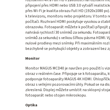
rozlišením 4K a Full HD v závislosti na rozlišení 
připojení přes HDMI nebo USB 3.0 vytváří realistick
přes Wi-Fi je kvalita obrazu Full HD (1920x1080 px
k televizoru, monitoru nebo projektoru. V tomto 
počítači. Rozhraní HDMI poskytuje vysokou a stabi
obrazovku. Fotoaparát můžete k počítači připojit 
nahrává rychlostí 30 snímků za sekundu. Fotoapará
snímků za sekundu) s velkou šířkou pásma HDMI. V
nulové prodlevy mezi snímky. Při maximálním rozli
bezchybně se pohybující objekty a zobrazení bez 
Monitor
Monitor MAGUS MCD40 je navržen pro použití s vi
obraz v reálném čase. Připojuje se k fotoaparátu,
podporuje fotoaparáty MAGUS 4K HDMI. Úhlopříčka d
obraz s velkými pozorovacími úhly. Pokud se na dis
zkreslená. Displej můžete umístit na sklopný stoja
fotoaparát nebo stojan mikroskopu.
Optika