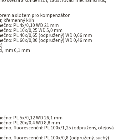
ího světla a kondenzor, zaostřovací mechanismus,
átorem a slotem pro kompenzátor
, křemenný klín
onečno: PL 4x/0,10 WD 21 mm
nečno: PL 10x/0,25 WD 5,0 mm
onečno: PL 40x/0,65 (odpružený) WD 0,66 mm
onečno: PL 60x/0,80 (odpružený) WD 0,46 mm
s)
ici, mm 0,1 mm
nečno: PL 5x/0,12 WD 26,1 mm
nečno: PL 20x/0,4 WD 8,8 mm
ečno, fluorescenční: PL 100x/1,25 (odpružený, olejová
ečno, fluorescenční: PL 100x/0,8 (odpružený, suchý)