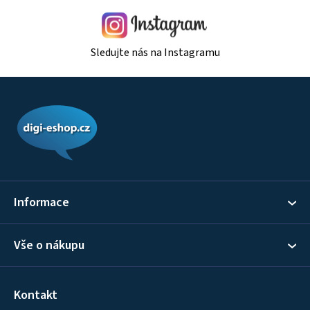
Sledujte nás na Instagramu
Z
á
p
a
t
í
Informace
Vše o nákupu
Kontakt