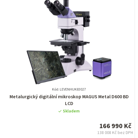
Kód: LEVENHUK83027
Průměrné
Metalurgický digitální mikroskop MAGUS Metal D600 BD
hodnocení
LCD
produktu
Skladem
je
0,0
166 990 Kč
z
138 008 Kč bez DPH
5