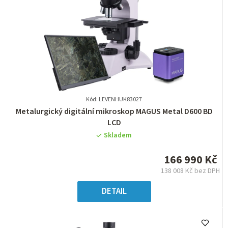
Kód: LEVENHUK83027
Průměrné
Metalurgický digitální mikroskop MAGUS Metal D600 BD
hodnocení
LCD
produktu
Skladem
je
0,0
166 990 Kč
z
138 008 Kč bez DPH
5
Měrná
hvězdiček.
cena:
DETAIL