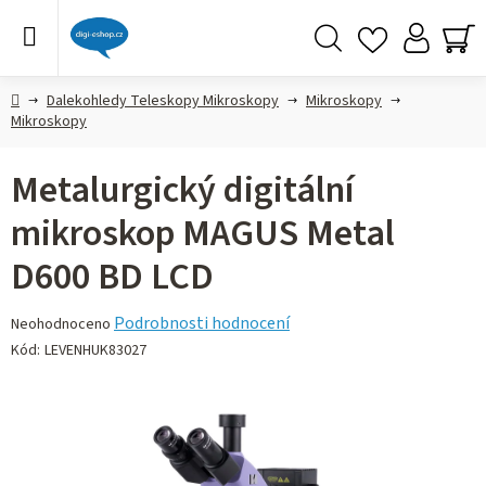
Přejít
na
obsah
Hledat
NÁ
KO
Domů
Dalekohledy Teleskopy Mikroskopy
Mikroskopy
Mikroskopy
Metalurgický digitální
mikroskop MAGUS Metal
D600 BD LCD
Průměrné
Podrobnosti hodnocení
Neohodnoceno
hodnocení
Kód:
LEVENHUK83027
produktu
je
0,0
z 5
hvězdiček.