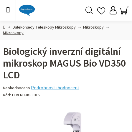
Přejít
na
obsah
Hledat
NÁ
KO
Domů
Dalekohledy Teleskopy Mikroskopy
Mikroskopy
Mikroskopy
Biologický inverzní digitální
mikroskop MAGUS Bio VD350
LCD
Průměrné
Podrobnosti hodnocení
Neohodnoceno
hodnocení
Kód:
LEVENHUK83015
produktu
je
0,0
z 5
hvězdiček.