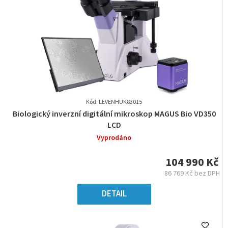
Kód: LEVENHUK83015
Průměrné
Biologický inverzní digitální mikroskop MAGUS Bio VD350
hodnocení
LCD
produktu
Vyprodáno
je
0,0
104 990 Kč
z
86 769 Kč bez DPH
5
Měrná
hvězdiček.
cena:
DETAIL