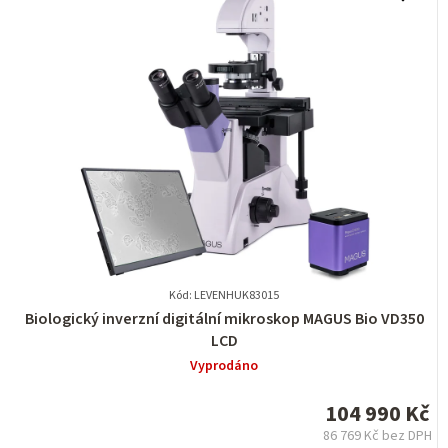
Kód: LEVENHUK83015
Průměrné
Biologický inverzní digitální mikroskop MAGUS Bio VD350
hodnocení
LCD
produktu
Vyprodáno
je
0,0
104 990 Kč
z
86 769 Kč bez DPH