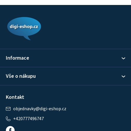
Z
á
p
a
t
í
Informace
Vše o nákupu
Kontakt
objednavky
@
digi-eshop.cz
+420777496747