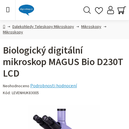
Přejít
na
obsah
Hledat
NÁ
KO
Domů
Dalekohledy Teleskopy Mikroskopy
Mikroskopy
Mikroskopy
Biologický digitální
mikroskop MAGUS Bio D230T
LCD
Průměrné
Podrobnosti hodnocení
Neohodnoceno
hodnocení
Kód:
LEVENHUK83005
produktu
je
0,0
z 5
hvězdiček.