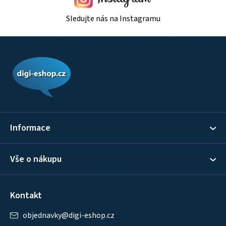
Sledujte nás na Instagramu
Z
á
p
a
t
í
Informace
Vše o nákupu
Kontakt
objednavky
@
digi-eshop.cz