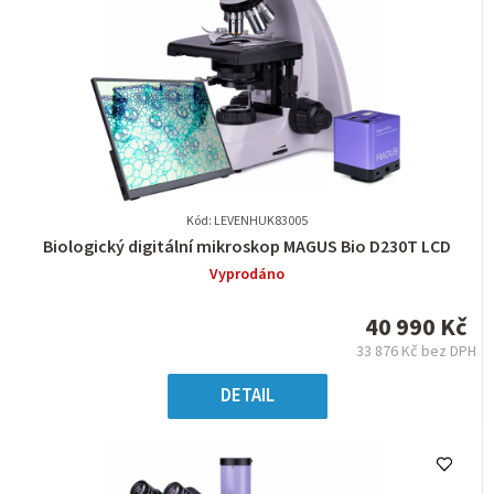
Kód: LEVENHUK83005
Průměrné
Biologický digitální mikroskop MAGUS Bio D230T LCD
hodnocení
Vyprodáno
produktu
je
40 990 Kč
0,0
33 876 Kč bez DPH
z
Měrná
5
cena:
DETAIL
hvězdiček.