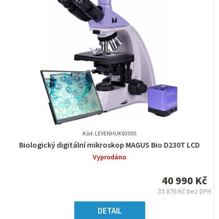
Kód: LEVENHUK83005
Průměrné
Biologický digitální mikroskop MAGUS Bio D230T LCD
hodnocení
Vyprodáno
produktu
je
40 990 Kč
0,0
33 876 Kč bez DPH
z
Měrná
5
cena:
DETAIL