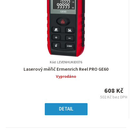
Kód: LEVENHUK83076
Průměrné
Laserový měřič Ermenrich Reel PRO GE60
hodnocení
Vyprodáno
produktu
je
608 Kč
0,0
502 Kč bez DPH
z
Měrná
5
cena:
DETAIL
hvězdiček.