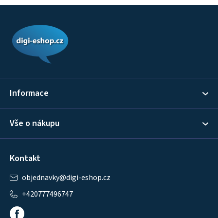
Z
á
p
a
t
í
Informace
Vše o nákupu
Kontakt
objednavky
@
digi-eshop.cz
+420777496747