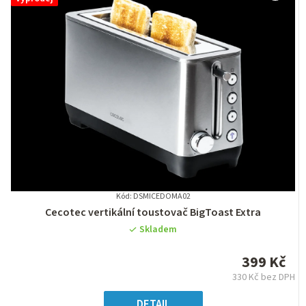
Kód: DSMICEDOMA02
Průměrné
Cecotec vertikální toustovač BigToast Extra
hodnocení
Skladem
produktu
je
399 Kč
0,0
330 Kč bez DPH
z
Měrná
5
cena:
DETAIL