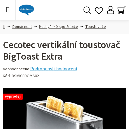
Přejít
na
obsah
Hledat
NÁ
KO
Domů
Domácnost
Kuchyňské spotřebiče
Toustovače
Cecotec vertikální toustovač
BigToast Extra
Průměrné
Podrobnosti hodnocení
Neohodnoceno
hodnocení
Kód:
DSMICEDOMA02
produktu
je
0,0
výprodej
z 5
hvězdiček.