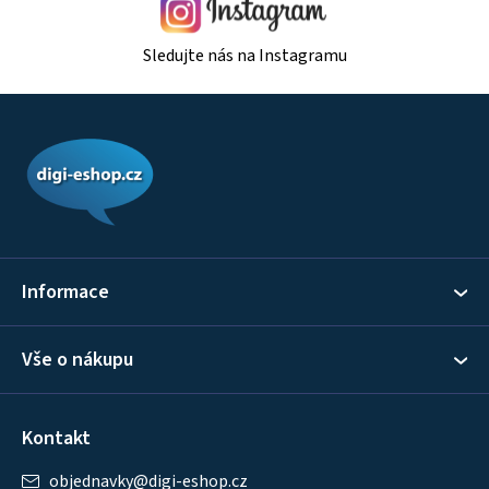
Sledujte nás na Instagramu
Z
á
p
a
t
í
Informace
Vše o nákupu
Kontakt
objednavky
@
digi-eshop.cz