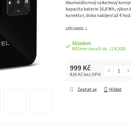
Akumulátorový vzduchový kompres
je
kapacita baterie 16,8 Wh, výkon 
0,0
konektor, doba nabíjení až 4 hod.
z 5
hvězdiček.
celý popis
Skladem
11.8.2026
999 Kč
826 Kč bez DPH
Měrná cena:
Zeptat se
Hlídat