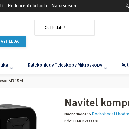
ti
Hodnocení obchodu
Mapa serveru
tika
Dalekohledy Teleskopy Mikroskopy
Aut
esor AIR 15 AL
Navitel komp
Průměrné
Podrobnosti hodn
Neohodnoceno
hodnocení
Kód:
ELMCNVXXXX01
produktu