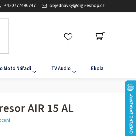
+420777496747
objednavky
@
digi-eshop.cz
NÁKUPNÍ
KOŠÍK
o Moto Nářadí
TV Audio
Ekola
Klima
resor AIR 15 AL
ocení