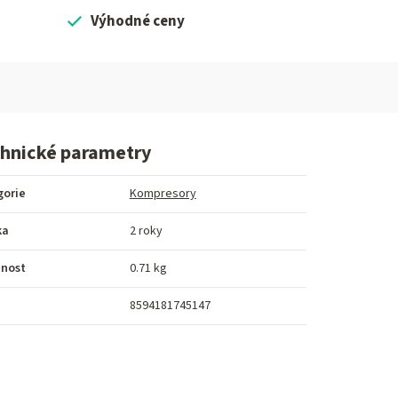
Výhodné ceny
hnické parametry
gorie
Kompresory
ka
2 roky
nost
0.71 kg
8594181745147