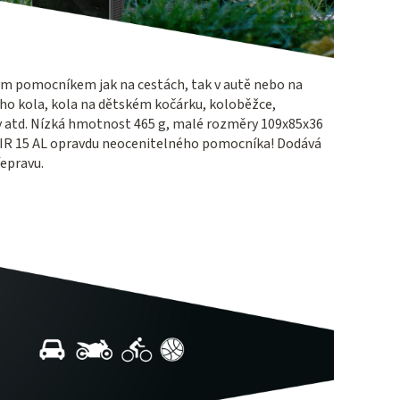
ým pomocníkem jak na cestách, tak v autě nebo na
ho kola, kola na dětském kočárku, koloběžce,
y atd. Nízká hmotnost 465 g, malé rozměry 109x85x36
z AIR 15 AL opravdu neocenitelného pomocníka! Dodává
epravu.