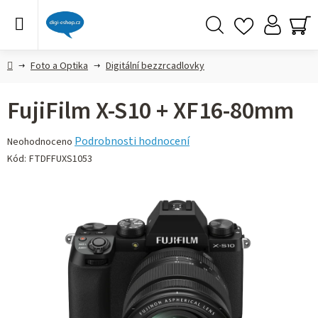
Přejít
na
obsah
Hledat
NÁ
KO
Domů
Foto a Optika
Digitální bezzrcadlovky
FujiFilm X-S10 + XF16-80mm
Průměrné
Podrobnosti hodnocení
Neohodnoceno
hodnocení
Kód:
FTDFFUXS1053
produktu
je
0,0
z 5
hvězdiček.