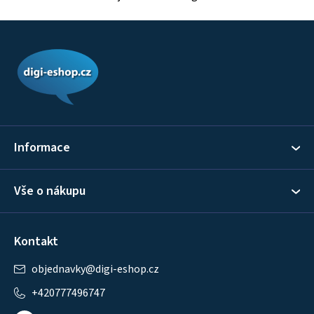
Z
á
p
a
t
í
Informace
Vše o nákupu
Kontakt
objednavky
@
digi-eshop.cz
+420777496747