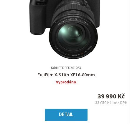
Kód: FTDFFUXS1053
Průměrné
FujiFilm X-S10 + XF16-80mm
hodnocení
Vyprodáno
produktu
je
39 990 Kč
0,0
33 050 Kč bez DPH
z
Měrná
5
cena:
DETAIL
hvězdiček.