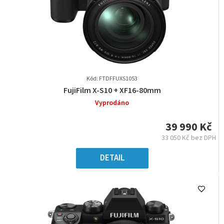
Kód: FTDFFUXS1053
Průměrné
FujiFilm X-S10 + XF16-80mm
hodnocení
Vyprodáno
produktu
je
39 990 Kč
0,0
33 050 Kč bez DPH
z
Měrná
5
cena:
DETAIL
hvězdiček.