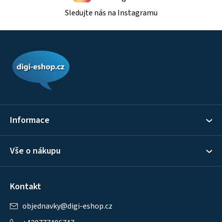
Sledujte nás na Instagramu
Z
á
p
a
t
í
Informace
Vše o nákupu
Kontakt
objednavky
@
digi-eshop.cz