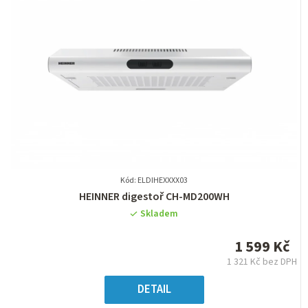
Kód: ELDIHEXXXX03
Průměrné
HEINNER digestoř CH-MD200WH
hodnocení
Skladem
produktu
je
1 599 Kč
0,0
1 321 Kč bez DPH
z
Měrná
5
cena:
DETAIL
hvězdiček.