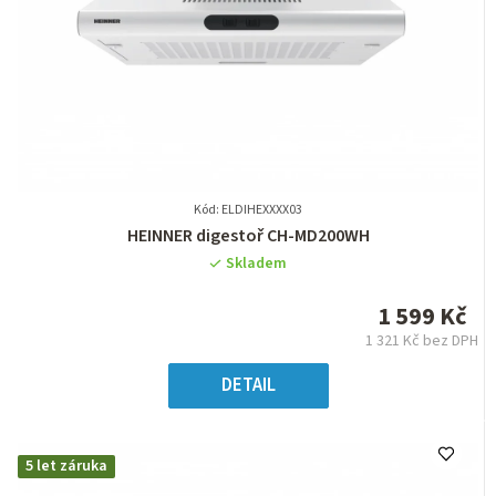
Kód: ELDIHEXXXX03
Průměrné
HEINNER digestoř CH-MD200WH
hodnocení
Skladem
produktu
je
1 599 Kč
0,0
1 321 Kč bez DPH
z
Měrná
5
cena:
DETAIL
hvězdiček.
5 let záruka