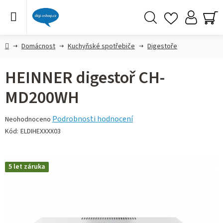
Přejít
na
obsah
Hledat
NÁ
KO
Domů
Domácnost
Kuchyňské spotřebiče
Digestoře
HEINNER digestoř CH-
MD200WH
Průměrné
Podrobnosti hodnocení
Neohodnoceno
hodnocení
Kód:
ELDIHEXXXX03
produktu
je
0,0
5 let záruka
z 5
hvězdiček.