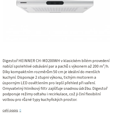
Digestoř HEINNER CH-MD200WH v klasickém bílém provedení
nabízí spolehlivé odsávání par a pachů s výkonem až 200 m³/h.
Díky kompaktním rozměrům 50 cm je ideální do menších
kuchyní. Disponuje 2 stupni výkonu, tichým motorem a
úsporným LED osvětlením pro lepší přehled při vaření.
Omyvatelný hliníkový filtr zajišťuje snadnou údržbu. Digestoř
podporuje režimy odtahu i recirkulace, což ji činí flexibilní
volbou pro různé typy kuchyňských prostor.
celý popis