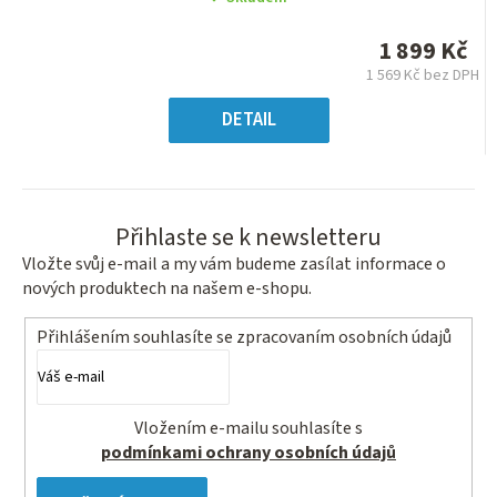
produktu
je
1 899 Kč
0,0
1 569 Kč bez DPH
z
Měrná
5
cena:
DETAIL
hvězdiček.
Přihlaste se k newsletteru
Vložte svůj e-mail a my vám budeme zasílat informace o
nových produktech na našem e-shopu.
Přihlášením souhlasíte se
zpracovaním osobních údajů
Vložením e-mailu souhlasíte s
podmínkami ochrany osobních údajů