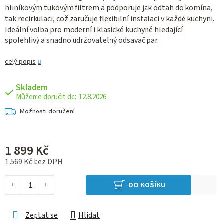
hliníkovým tukovým filtrem a podporuje jak odtah do komína,
tak recirkulaci, což zaručuje flexibilní instalaci v každé kuchyni.
Ideální volba pro moderní i klasické kuchyně hledající
spolehlivý a snadno udržovatelný odsavač par.
celý popis
Skladem
12.8.2026
Možnosti doručení
1 899 Kč
1 569 Kč bez DPH
Měrná cena:
DO KOŠÍKU
Zeptat se
Hlídat