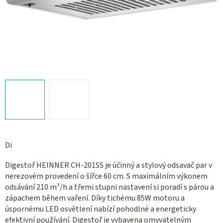
Di
Digestoř HEINNER CH-201SS je účinný a stylový odsavač par v
nerezovém provedení o šířce 60 cm. S maximálním výkonem
odsávání 210 m³/h a třemi stupni nastavení si poradí s párou a
zápachem během vaření. Díky tichému 85W motoru a
úspornému LED osvětlení nabízí pohodlné a energeticky
efektivní používání. Digestoř je vybavena omyvatelným