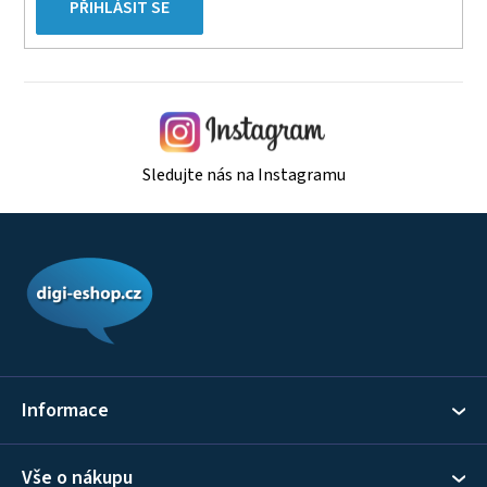
PŘIHLÁSIT SE
Sledujte nás na Instagramu
Z
á
p
a
t
í
Informace
Vše o nákupu