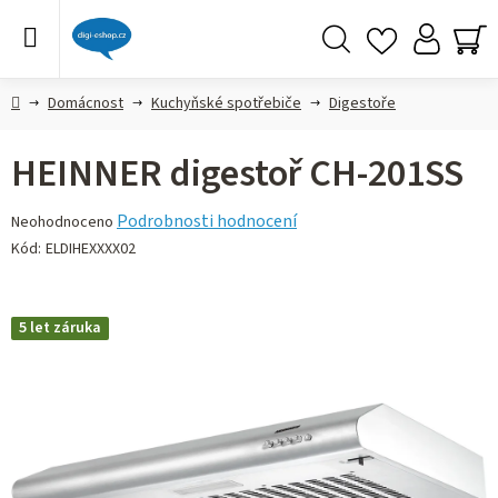
Přejít
na
obsah
Hledat
NÁ
KO
Domů
Domácnost
Kuchyňské spotřebiče
Digestoře
HEINNER digestoř CH-201SS
Průměrné
Podrobnosti hodnocení
Neohodnoceno
hodnocení
Kód:
ELDIHEXXXX02
produktu
je
0,0
5 let záruka
z 5
hvězdiček.