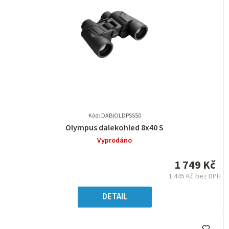
Kód: DABIOLDPSS50
Průměrné
Olympus dalekohled 8x40 S
hodnocení
Vyprodáno
produktu
je
1 749 Kč
0,0
1 445 Kč bez DPH
z
Měrná
5
cena:
DETAIL
hvězdiček.