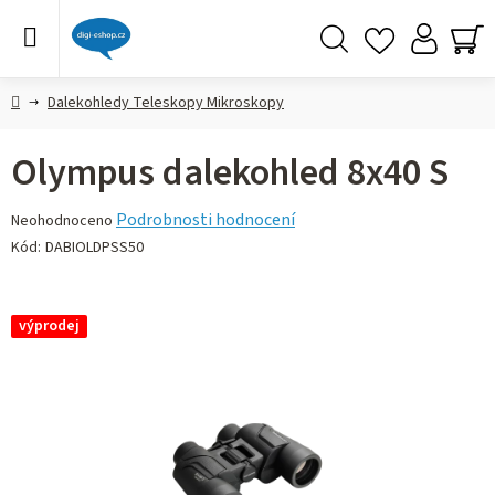
Přejít
na
obsah
Hledat
NÁ
KO
Domů
Dalekohledy Teleskopy Mikroskopy
Olympus dalekohled 8x40 S
Průměrné
Podrobnosti hodnocení
Neohodnoceno
hodnocení
Kód:
DABIOLDPSS50
produktu
je
0,0
výprodej
z 5
hvězdiček.