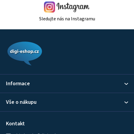
Sledujte nás na Instagramu
Z
á
p
a
t
í
Informace
Vše o nákupu
Kontakt