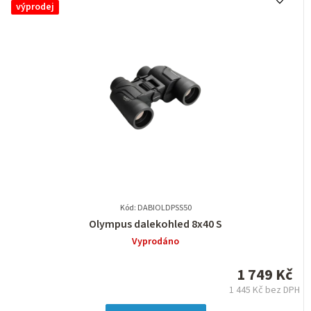
výprodej
Kód: DABIOLDPSS50
Průměrné
Olympus dalekohled 8x40 S
hodnocení
Vyprodáno
produktu
je
1 749 Kč
0,0
1 445 Kč bez DPH
z
Měrná