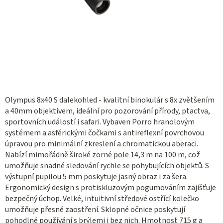
Olympus 8x40 S dalekohled - kvalitní binokulár s 8x zvětšením
a 40mm objektivem, ideální pro pozorování přírody, ptactva,
sportovních událostí i safari. Vybaven Porro hranolovým
systémem a asférickými čočkami s antireflexní povrchovou
úpravou pro minimální zkreslení a chromatickou aberaci.
Nabízí mimořádně široké zorné pole 14,3 m na 100 m, což
umožňuje snadné sledování rychle se pohybujících objektů. S
výstupní pupilou 5 mm poskytuje jasný obraz i za šera.
Ergonomický design s protiskluzovým pogumováním zajišťuje
bezpečný úchop. Velké, intuitivní středové ostřící kolečko
umožňuje přesné zaostření. Sklopné očnice poskytují
pohodlné používání s brýlemi i bez nich. Hmotnost 715 g a