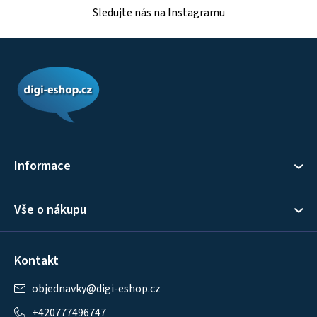
Sledujte nás na Instagramu
Z
á
p
a
t
í
Informace
Vše o nákupu
Kontakt
objednavky
@
digi-eshop.cz
+420777496747