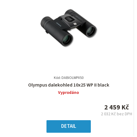
Kód: DABIOLWPII50
Průměrné
Olympus dalekohled 10x25 WP II black
hodnocení
Vyprodáno
produktu
je
2 459 Kč
0,0
2 032 Kč bez DPH
z
Měrná
5
cena:
DETAIL
hvězdiček.