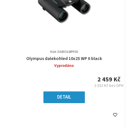
Kód: DABIOLWPII50
Průměrné
Olympus dalekohled 10x25 WP II black
hodnocení
Vyprodáno
produktu
je
2 459 Kč
0,0
2 032 Kč bez DPH
z
Měrná
5
cena:
DETAIL
hvězdiček.