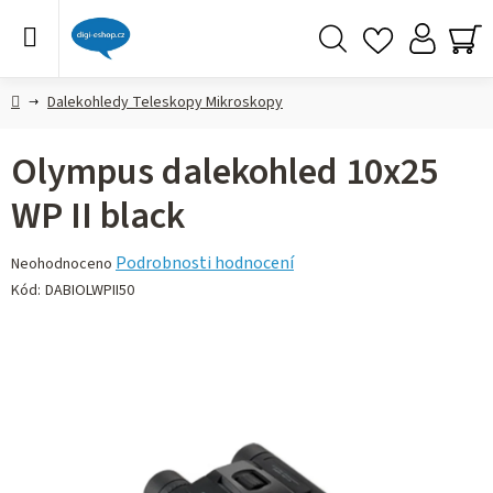
Přejít
na
obsah
Hledat
NÁ
KO
Domů
Dalekohledy Teleskopy Mikroskopy
Olympus dalekohled 10x25
WP II black
Průměrné
Podrobnosti hodnocení
Neohodnoceno
hodnocení
Kód:
DABIOLWPII50
produktu
je
0,0
z 5
hvězdiček.