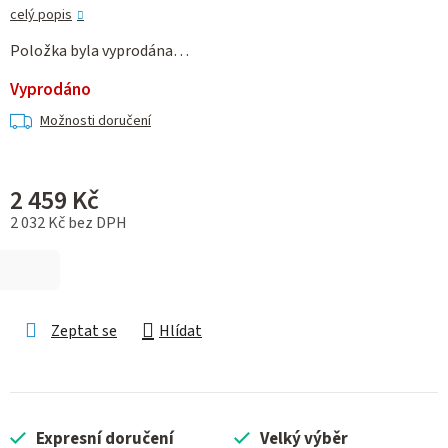
celý popis
Položka byla vyprodána…
Vyprodáno
Možnosti doručení
2 459 Kč
2 032 Kč bez DPH
Měrná cena:
Zeptat se
Hlídat
Expresní doručení
Velký výběr