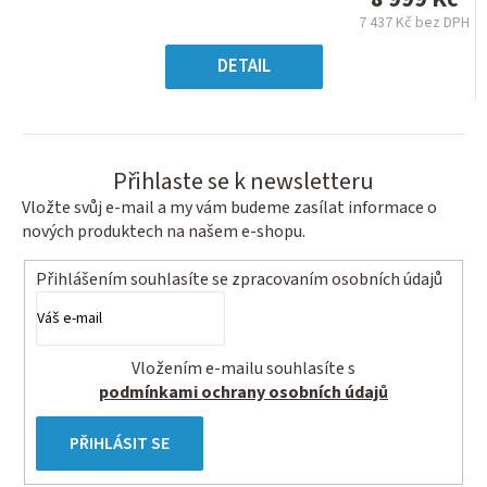
0,0
7 437 Kč bez DPH
z
Měrná
5
cena:
DETAIL
hvězdiček.
Přihlaste se k newsletteru
Vložte svůj e-mail a my vám budeme zasílat informace o
nových produktech na našem e-shopu.
Přihlášením souhlasíte se
zpracovaním osobních údajů
Vložením e-mailu souhlasíte s
podmínkami ochrany osobních údajů
PŘIHLÁSIT SE