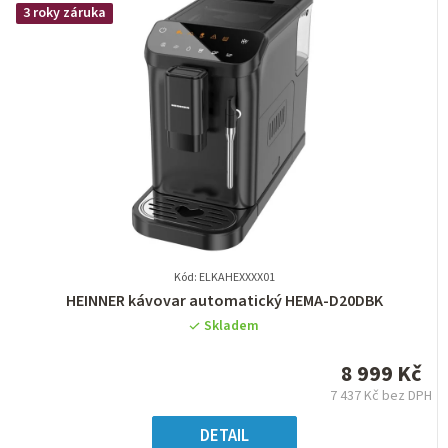
3 roky záruka
Kód: ELKAHEXXXX01
Průměrné
HEINNER kávovar automatický HEMA-D20DBK
hodnocení
Skladem
produktu
je
8 999 Kč
0,0
7 437 Kč bez DPH
z
Měrná
5
cena:
DETAIL