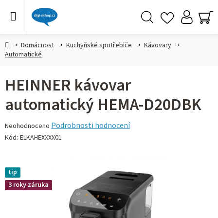
Přejít
na
obsah
Hledat
NÁ
KO
Domů
Domácnost
Kuchyňské spotřebiče
Kávovary
Automatické
HEINNER kávovar
automatický HEMA-D20DBK
Průměrné
Podrobnosti hodnocení
Neohodnoceno
hodnocení
Kód:
ELKAHEXXXX01
produktu
je
0,0
tip
z 5
3 roky záruka
hvězdiček.