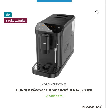
hvězdiček.
tip
3 roky záruka
Kód: ELKAHEXXXX01
Průměrné
HEINNER kávovar automatický HEMA-D20DBK
hodnocení
Skladem
produktu
je
8 999 Kč