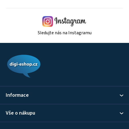
Sledujte nás na Instagramu
Z
á
p
a
t
í
Informace
Vše o nákupu