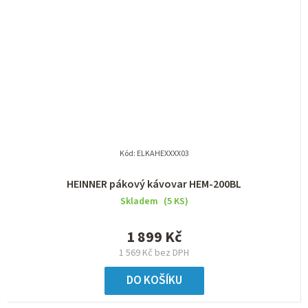
Kód:
ELKAHEXXXX03
HEINNER pákový kávovar HEM-200BL
Skladem
(5 KS)
1 899 Kč
1 569 Kč bez DPH
DO KOŠÍKU