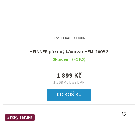
Kód:
ELKAHEXXXX04
HEINNER pákový kávovar HEM-200BG
Skladem
(>5 KS)
1 899 Kč
1 569 Kč bez DPH
DO KOŠÍKU
3 roky záruka