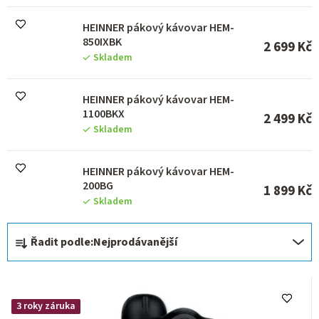
u
k
HEINNER pákový kávovar HEM-
t
850IXBK
ů
2 699 Kč
Skladem
HEINNER pákový kávovar HEM-
1100BKX
2 499 Kč
Skladem
HEINNER pákový kávovar HEM-
200BG
1 899 Kč
Skladem
Ř
Řadit podle:
Nejprodávanější
a
z
e
3 roky záruka