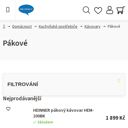
Přejít
na
obsah
Hledat
NÁ
KO
Domů
Domácnost
Kuchyňské spotřebiče
Kávovary
Pákové
Pákové
V
ý
p
i
s
Nejprodávanější
p
r
HEINNER pákový kávovar HEM-
o
200BK
1 899 Kč
d
Skladem