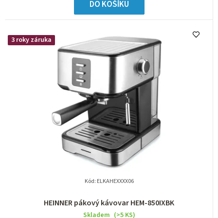
DO KOŠÍKU
3 roky záruka
Kód:
ELKAHEXXXX06
HEINNER pákový kávovar HEM-850IXBK
Skladem
(>5 KS)