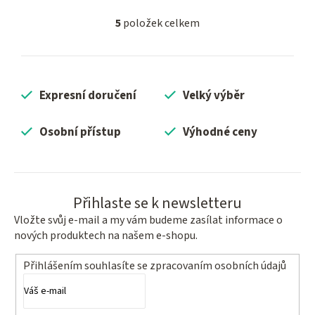
5
položek celkem
O
v
l
á
Expresní doručení
Velký výběr
d
a
c
Osobní přístup
Výhodné ceny
í
p
r
v
Přihlaste se k newsletteru
k
Vložte svůj e-mail a my vám budeme zasílat informace o
y
nových produktech na našem e-shopu.
v
ý
Přihlášením souhlasíte se
zpracovaním osobních údajů
p
i