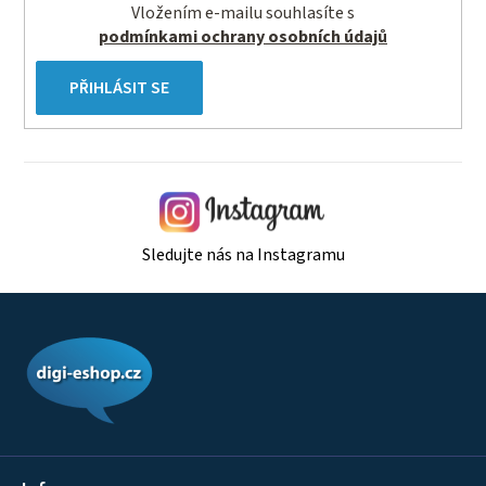
s
Vložením e-mailu souhlasíte s
u
podmínkami ochrany osobních údajů
PŘIHLÁSIT SE
Sledujte nás na Instagramu
Z
á
p
a
t
í