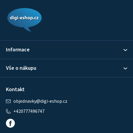
Z
á
p
a
t
í
Informace
Vše o nákupu
Kontakt
objednavky
@
digi-eshop.cz
+420777496747