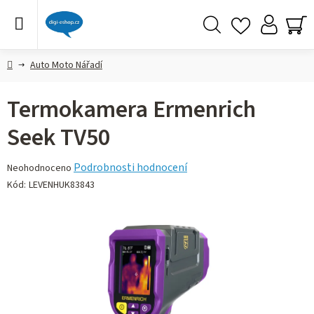
Přejít
na
obsah
Hledat
NÁ
KO
Domů
Auto Moto Nářadí
Termokamera Ermenrich
Seek TV50
Průměrné
Podrobnosti hodnocení
Neohodnoceno
hodnocení
Kód:
LEVENHUK83843
produktu
je
0,0
z 5
hvězdiček.