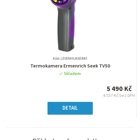
Kód: LEVENHUK83843
Průměrné
Termokamera Ermenrich Seek TV50
hodnocení
Skladem
produktu
je
5 490 Kč
0,0
4 537 Kč bez DPH
z
Měrná
5
cena:
DETAIL
hvězdiček.