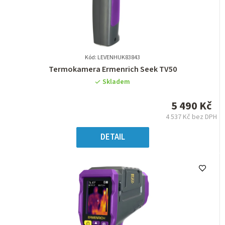
Kód: LEVENHUK83843
Průměrné
Termokamera Ermenrich Seek TV50
hodnocení
Skladem
produktu
je
5 490 Kč
0,0
4 537 Kč bez DPH
z
Měrná
5
cena:
DETAIL
hvězdiček.